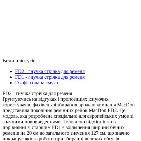
Види плінтусів
FD2 - гнучка стрічка для ременя
FD1 - гнучка стрічка для ременя
D - фіксована смуга
FD2 - гнучка стрічка для ременя
Грунтуючись на відгуках і пропозиціях існуючих
користувачів, фахівець зі збирання врожаю компанія MacDon
представила покоління ремінних рейок MacDon FD2. Це
модель, яка розроблена спеціально для європейських умов зі
значними нововведеннями. Головною відмінністю в
порівнянні зі старшим FD1 є збільшення ширини бічних
ременів на 20 см до загального значення 127 см, що значно
покращує якість роботи при збиранні великих обсягів