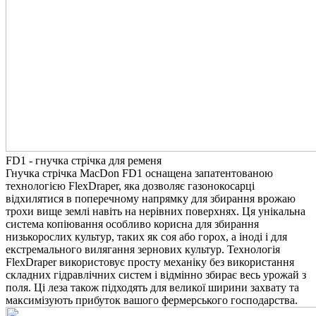
FD1 - гнучка стрічка для ременя
Гнучка стрічка MacDon FD1 оснащена запатентованою
технологією FlexDraper, яка дозволяє газонокосарці
відхилятися в поперечному напрямку для збирання врожаю
трохи вище землі навіть на нерівних поверхнях. Ця унікальна
система копіювання особливо корисна для збирання
низькорослих культур, таких як соя або горох, а іноді і для
екстремального вилягання зернових культур. Технологія
FlexDraper використовує просту механіку без використання
складних гідравлічних систем і відмінно збирає весь урожай з
поля. Ці леза також підходять для великої ширини захвату та
максимізують прибуток вашого фермерського господарства.