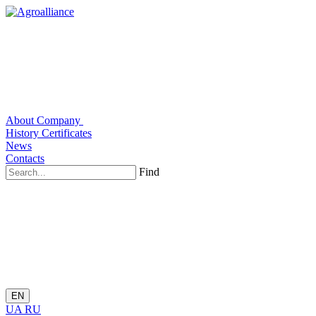
About Company
History
Certificates
News
Contacts
Find
EN
UA
RU