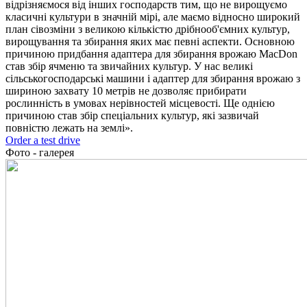
відрізняємося від інших господарств тим, що не вирощуємо
класичні культури в значній мірі, але маємо відносно широкий
план сівозміни з великою кількістю дрібнооб'ємних культур,
вирощування та збирання яких має певні аспекти. Основною
причиною придбання адаптера для збирання врожаю MacDon
став збір ячменю та звичайних культур. У нас великі
сільськогосподарські машини і адаптер для збирання врожаю з
шириною захвату 10 метрів не дозволяє прибирати
рослинність в умовах нерівностей місцевості. Ще однією
причиною став збір спеціальних культур, які зазвичай
повністю лежать на землі».
Order a test drive
Фото - галерея