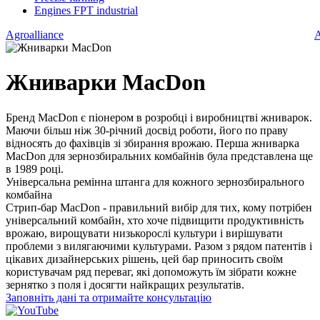
Engines FPT industrial
Agroalliance
A
Жниварки MacDon
Бренд MacDon є піонером в розробці і виробництві жниварок.
Маючи більш ніж 30-річний досвід роботи, його по праву
відносять до фахівців зі збирання врожаю. Перша жниварка
MacDon для зернозбиральних комбайнів була представлена ще
в 1989 році.
Універсальна ремінна штанга для кожного зернозбирального
комбайна
Стрип-бар MacDon - правильний вибір для тих, кому потрібен
універсальний комбайн, хто хоче підвищити продуктивність
врожаю, вирощувати низькорослі культури і вирішувати
проблеми з вилягаючими культурами. Разом з рядом патентів і
цікавих дизайнерських рішень, цей бар приносить своїм
користувачам ряд переваг, які допоможуть їм зібрати кожне
зернятко з поля і досягти найкращих результатів.
Заповніть дані та отримайте консультацію