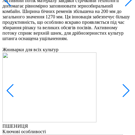
Активний потік матеріалу завдяки стрічковій технології
І
допомагає рівномірно заповнювати зернозбиральний
п
комбайн. Ширина бічних ременів збільшена на 200 мм до
С
загального значення 1270 мм. Ця інновація забезпечує більшу
п
продуктивність, що особливо яскраво проявляється під час
М
збирання ріпаку та великих обсягів посівів. Активному
П
потоку сприяє верхній шнек, для дрібнозернистих культур
л
штанга оснащена ущільненням.
з
Жниварки для всіх культур
ПШЕНИЦЯ
Ключові особливості