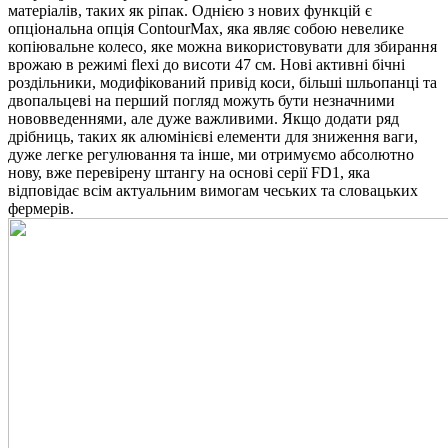
матеріалів, таких як ріпак. Однією з нових функцій є
опціональна опція ContourMax, яка являє собою невелике
копіювальне колесо, яке можна використовувати для збирання
врожаю в режимі flexi до висоти 47 см. Нові активні бічні
роздільники, модифікований привід коси, більші шльопанці та
двопальцеві на перший погляд можуть бути незначними
нововведеннями, але дуже важливими. Якщо додати ряд
дрібниць, таких як алюмінієві елементи для зниження ваги,
дуже легке регулювання та інше, ми отримуємо абсолютно
нову, вже перевірену штангу на основі серії FD1, яка
відповідає всім актуальним вимогам чеських та словацьких
фермерів.