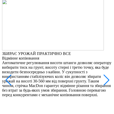
ЗБИРАЄ УРОЖАЙ ПРАКТИЧНО ВСЕ
М
Відмінне копіювання
А
Автоматичне регулювання висоти штанги дозволяє оператору
Ц
вибирати тиск на грунт, висоту стерні і третю точку, яка буде
ц
виходити безпосередньо з кабіни. У сукупності з
ч
використанням стабілізуючих коліс він дозволяє збирати
н
урожай на висоті 30-560 мм від поверхні грунту. Таким
в
чином, стрічка MacDon гарантує відмінне різання та збирання
р
без втрат за будь-яких умов збирання. Головною перевагою
в
перед конкурентами є механічне копіювання поверхні.