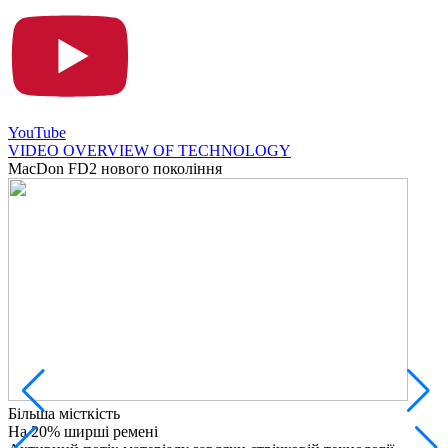
YouTube
VIDEO OVERVIEW OF TECHNOLOGY
MacDon FD2 нового покоління
Більша місткість
М
На 20% ширші ремені
П