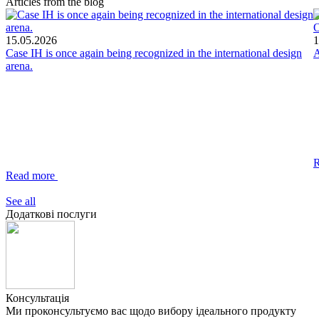
Articles from the blog
О
15.05.2026
1
Case IH is once again being recognized in the international design
A
arena.
Read more
See all
Додаткові послуги
Консультація
Ми проконсультуємо вас щодо вибору ідеального продукту