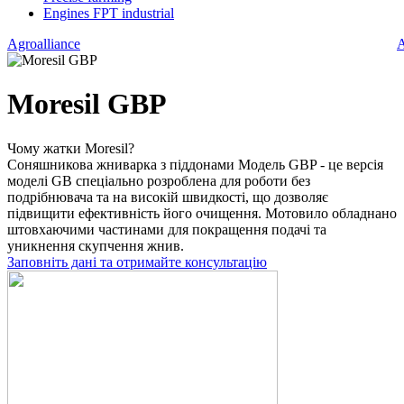
Engines FPT industrial
Agroalliance
A
Moresil GBP
Чому жатки Moresil?
Соняшникова жниварка з піддонами Модель GBP - це версія
моделі GB спеціально розроблена для роботи без
подрібнювача та на високій швидкості, що дозволяє
підвищити ефективність його очищення. Мотовило обладнано
штовхаючими частинами для покращення подачі та
уникнення скупчення жнив.
Заповніть дані та отримайте консультацію