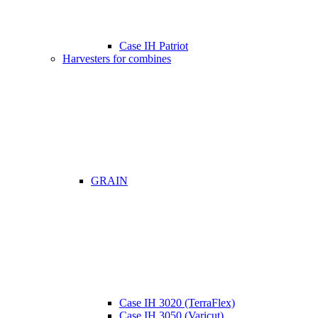
Case IH Patriot
Harvesters for combines
GRAIN
Case IH 3020 (TerraFlex)
Case IH 3050 (Varicut)