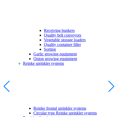
Receiving bunkers
Quality belt conveyors
Vegetable storage loaders
Quality container filler
Sorting
Garlic growing equipment
Onion growing equipment
Reinke sprinkler systems
Reinke frontal sprinkler systems
Circular type Reinke sprinkler systems