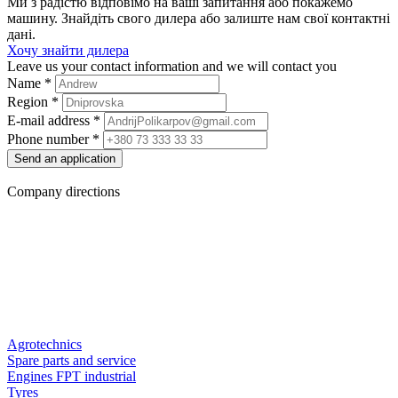
Ми з радістю відповімо на ваші запитання або покажемо
машину. Знайдіть свого дилера або залиште нам свої контактні
дані.
Хочу знайти дилера
Leave us your contact information and we will contact you
Name
*
Region
*
E-mail address
*
Phone number
*
Send an application
Company directions
Agrotechnics
Spare parts and service
Engines FPT industrial
Tyres