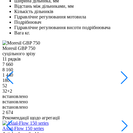
Ширина дільника, мм
Відстань між дільниками, мм
Кількість дільників
Гідравлічне регулювання мотовила
Подрібнювач
Гідравлічне регулювання висоти подрібнювача
Вага кг.
Moresil GBP 750
M
суцільного зрізу
с
11 рядків
1
7 660
9
8 160
9
1 440
1
180
1
52
5
32+2
встановлено
в
встановлено
в
встановлено
в
2 674
3
Рекомендації щодо агрегації
Axial-Flow 150 series
С