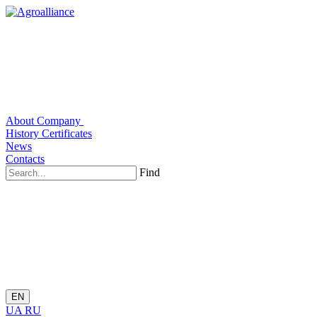
About Company
History
Certificates
News
Contacts
Find
EN
UA
RU