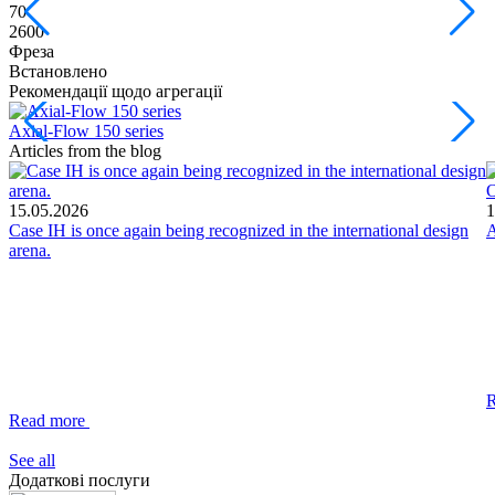
70
7
2600
3
Фреза
Встановлено
Рекомендації щодо агрегації
Axial-Flow 150 series
С
Articles from the blog
О
15.05.2026
1
Case IH is once again being recognized in the international design
A
arena.
Read more
See all
Додаткові послуги