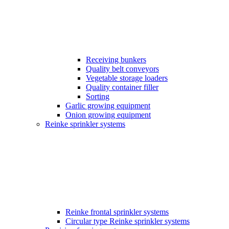
Receiving bunkers
Quality belt conveyors
Vegetable storage loaders
Quality container filler
Sorting
Garlic growing equipment
Onion growing equipment
Reinke sprinkler systems
Reinke frontal sprinkler systems
Circular type Reinke sprinkler systems