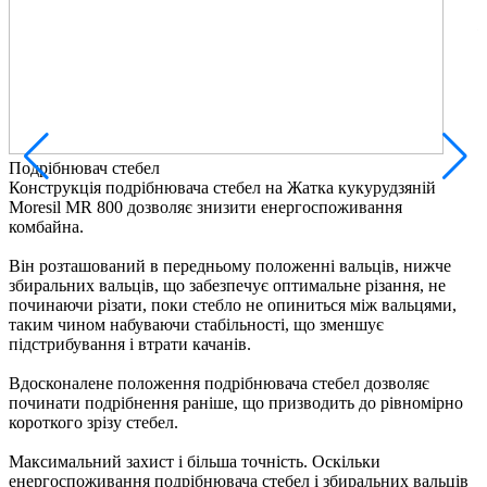
Р
ж
с
з
м
п
З
в
Подрібнювач стебел
п
Конструкція подрібнювача стебел на Жатка кукурудзяній
з
Moresil MR 800 дозволяє знизити енергоспоживання
з
комбайна.
к
Він розташований в передньому положенні вальців, нижче
П
збиральних вальців, що забезпечує оптимальне різання, не
с
починаючи різати, поки стебло не опиниться між вальцями,
д
таким чином набуваючи стабільності, що зменшує
п
підстрибування і втрати качанів.
л
Вдосконалене положення подрібнювача стебел дозволяє
З
починати подрібнення раніше, що призводить до рівномірно
п
короткого зрізу стебел.
м
р
Максимальний захист і більша точність. Оскільки
енергоспоживання подрібнювача стебел і збиральних вальців