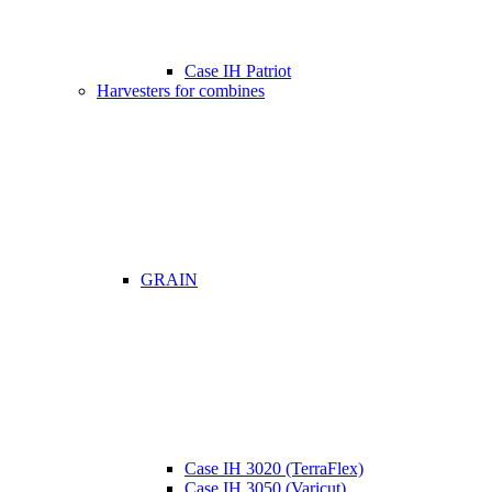
Case IH Patriot
Harvesters for combines
GRAIN
Case IH 3020 (TerraFlex)
Case IH 3050 (Varicut)