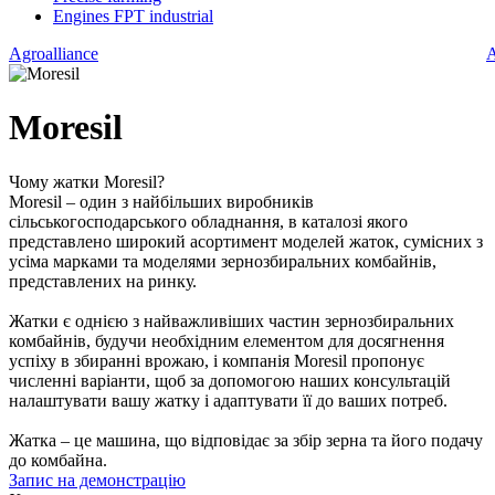
Engines FPT industrial
Agroalliance
A
Moresil
Чому жатки Moresil?
Moresil – один з найбільших виробників
сільськогосподарського обладнання, в каталозі якого
представлено широкий асортимент моделей жаток, сумісних з
усіма марками та моделями зернозбиральних комбайнів,
представлених на ринку.
Жатки є однією з найважливіших частин зернозбиральних
комбайнів, будучи необхідним елементом для досягнення
успіху в збиранні врожаю, і компанія Moresil пропонує
численні варіанти, щоб за допомогою наших консультацій
налаштувати вашу жатку і адаптувати її до ваших потреб.
Жатка – це машина, що відповідає за збір зерна та його подачу
до комбайна.
Запис на демонстрацію