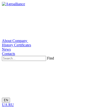
About Company
History
Certificates
News
Contacts
Find
EN
UA
RU