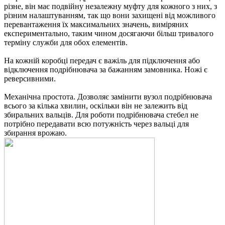
П
різне, він має подвійну незалежну муфту для кожного з них, з
с
різним налаштуванням, так що вони захищені від можливого
к
перевантаження їх максимальних значень, виміряних
е
експериментально, таким чином досягаючи більш тривалого
ш
терміну служби для обох елементів.
з
п
На кожній коробці передач є важіль для підключення або
відключення подрібнювача за бажанням замовника. Ножі є
реверсивними.
Механічна простота. Дозволяє замінити вузол подрібнювача
всього за кілька хвилин, оскільки він не залежить від
збиральних вальців. Для роботи подрібнювача стебел не
потрібно передавати всю потужність через вальці для
збирання врожаю.