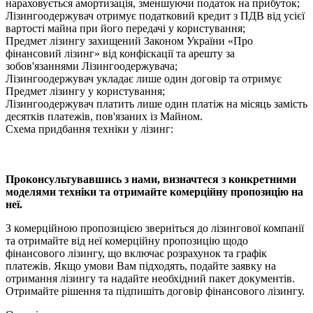
нараховується амортизація, зменшуючи податок на прибуток;
Лізингоодержувач отримує податковий кредит з ПДВ від усієї
вартості майна при його передачі у користування;
Предмет лізингу захищений Законом України «Про
фінансовий лізинг» від конфіскації та арешту за
зобов'язаннями Лізингоодержувача;
Лізингоодержувач укладає лише один договір та отримує
Предмет лізингу у користування;
Лізингоодержувач платить лише один платіж на місяць замість
десятків платежів, пов'язаних із Майном.
Схема придбання техніки у лізинг:
Проконсультувавшись з нами, визначтеся з конкретними
моделями техніки та отримайте комерційну пропозицію на
неї.
З комерційною пропозицією зверніться до лізингової компанії
та отримайте від неї комерційну пропозицію щодо
фінансового лізингу, що включає розрахунок та графік
платежів. Якщо умови Вам підходять, подайте заявку на
отримання лізингу та надайте необхідний пакет документів.
Отримайте рішення та підпишіть договір фінансового лізингу.