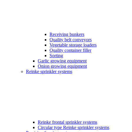
Receiving bunkers
Quality belt conveyors
Vegetable storage loaders
Quality container filler
Sorting
Garlic growing equipment
Onion growing equipment
Reinke sprinkler systems
Reinke frontal sprinkler systems
Circular type Reinke sprinkler systems