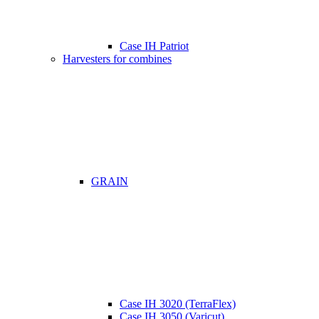
Case IH Patriot
Harvesters for combines
GRAIN
Case IH 3020 (TerraFlex)
Case IH 3050 (Varicut)