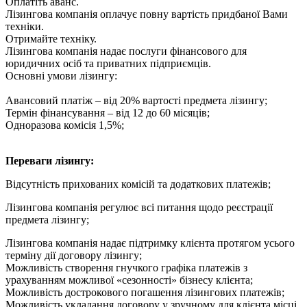
Оплатіть аванс.
Лізингова компанія оплачує повну вартість придбаної Вами
техніки.
Отримайте техніку.
Лізингова компанія надає послуги фінансового для
юридичних осіб та приватних підприємців.
Основні умови лізингу:
Авансовий платіж – від 20% вартості предмета лізингу;
Термін фінансування – від 12 до 60 місяців;
Одноразова комісія 1,5%;
Переваги лізингу:
Відсутність прихованих комісій та додаткових платежів;
Лізингова компанія регулює всі питання щодо реєстрації
предмета лізингу;
Лізингова компанія надає підтримку клієнта протягом усього
терміну дії договору лізингу;
Можливість створення гнучкого графіка платежів з
урахуванням можливої ​​«сезонності» бізнесу клієнта;
Можливість дострокового погашення лізингових платежів;
Можливість укладання договору у зручному для клієнта місці