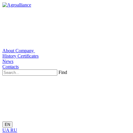
About Company
History
Certificates
News
Contacts
Find
EN
UA
RU