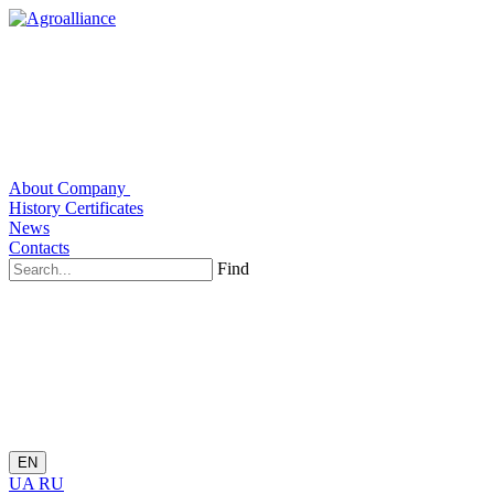
About Company
History
Certificates
News
Contacts
Find
EN
UA
RU