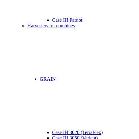
Case IH Patriot
Harvesters for combines
GRAIN
Case IH 3020 (TerraFlex)
Case IH 3050 (Varicut)