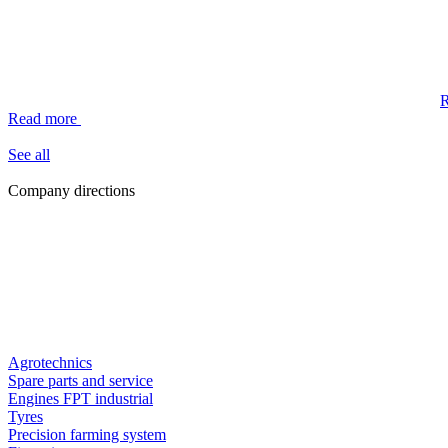
Read more
See all
Company directions
Agrotechnics
Spare parts and service
Engines FPT industrial
Tyres
Precision farming system