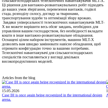
сільськогосподарських телескопічних навантажувачів MLT-X.
Ці рішення для вантажно-розвантажувальних робіт підходять
до ваших умов зберігання, перевезення вантажів, годівлі
стада, розподілу силосу, догляду за тваринами,
транспортування худоби та оптимізації збору врожаю.
Завдяки універсальності телескопічних навантажувачів MLT-
X ви можете вирішити весь обсяг завдань, необхідних для
управління вашим господарством, без необхідності вкладати
кошти в інше вантажно-розвантажувальне обладнання.
Оснащені цілим набором інструментів, машини MLT-X
дозволять вам швидко замінювати навісне обладнання, щоб
отримати конфігурацію точно за вашими потребами.
Телескопічні навантажувачі для сільськогосподарських
спеціалістів поставляються у вигляді декількох
високопродуктивних моделей.
Articles from the blog
О
15.05.2026
1
Case IH is once again being recognized in the international design
A
arena.