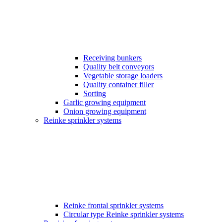
Receiving bunkers
Quality belt conveyors
Vegetable storage loaders
Quality container filler
Sorting
Garlic growing equipment
Onion growing equipment
Reinke sprinkler systems
Reinke frontal sprinkler systems
Circular type Reinke sprinkler systems