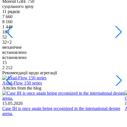
Moresil GBE 750
M
суцільного зрізу
с
11 рядків
1
7 660
9
8 160
9
1 440
1
180
1
52
5
32+2
механічне
м
встановлено
в
встановлено
в
15
1
2 212
2
Рекомендації щодо агрегації
Axial-Flow 150 series
С
Articles from the blog
О
15.05.2026
1
Case IH is once again being recognized in the international design
A
arena.