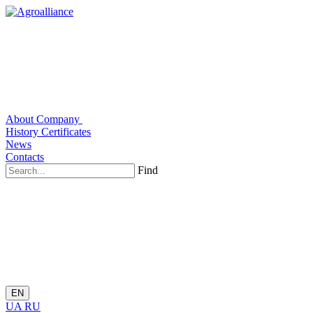
About Company
History
Certificates
News
Contacts
Find
EN
UA
RU