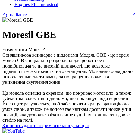
Engines FPT industrial
Agroalliance
A
Moresil GBE
Чому жатки Moresil?
Соняшникова жниварка з піддонами Модель GBE - це версія
моделі GB спеціально розроблена для роботи без
подрібнювача та на високій швидкості, що дозволяє
підвищити ефективність його очищення. Мотовило обладнано
штовхаючими частинами для покращення подачі та
уникнення скупчення жнив.
Ця модель оснащена екраном, що покриває мотовило, а також
зубчастим валом під піддонами, що покращує подачу рослин.
Його щит регулюється, щоб забезпечити кращу адаптацію до
умов сівби, а також це допомагає квіткам досягати ножів у тій
позиції, яка дозволяє зрізати лише суцвіття, залишаючи довге
стебло на полі.
Заповніть дані та отримайте консультацію