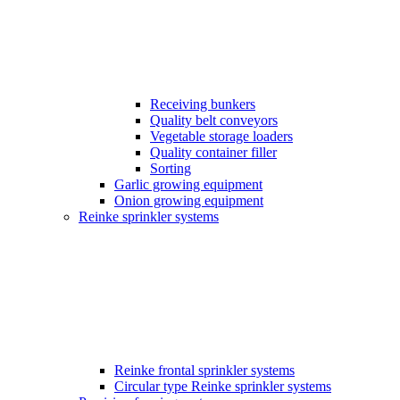
Receiving bunkers
Quality belt conveyors
Vegetable storage loaders
Quality container filler
Sorting
Garlic growing equipment
Onion growing equipment
Reinke sprinkler systems
Reinke frontal sprinkler systems
Circular type Reinke sprinkler systems