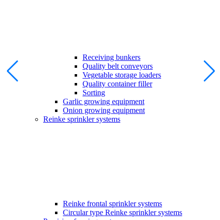
Receiving bunkers
Quality belt conveyors
Vegetable storage loaders
Quality container filler
Sorting
Garlic growing equipment
Onion growing equipment
Reinke sprinkler systems
Reinke frontal sprinkler systems
Circular type Reinke sprinkler systems