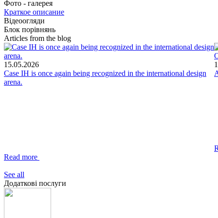
Фото - галерея
Краткое описание
Відеоогляди
Блок порівнянь
Articles from the blog
О
15.05.2026
1
Case IH is once again being recognized in the international design
A
arena.
Read more
See all
Додаткові послуги