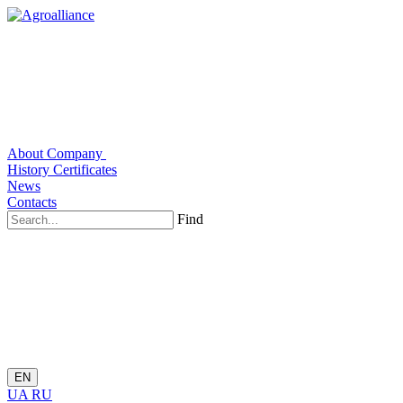
About Company
History
Certificates
News
Contacts
Find
EN
UA
RU