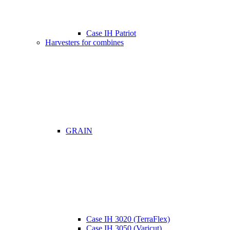
Case IH Patriot
Harvesters for combines
GRAIN
Case IH 3020 (TerraFlex)
Case IH 3050 (Varicut)