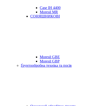
Case IH 4400
Moresil MR
СОНЯШНИКОВІ
Moresil GBE
Moresil GBP
Ґрунтообробна техніка та посів