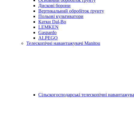
Основний обробіток ґрунту
Дискові борони
Вертикальний обробіток ґрунту
Польові культиватори
Катки Dal-Bo
LEMKEN
Gaspardo
ALPEGO
Телескопічні навантажувачі Manitou
Сільскогосподарські телескопічні навантажува