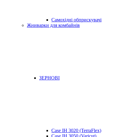
Самохідні обприскувачі
Жниварки для комбайнів
ЗЕРНОВІ
Case IH 3020 (TerraFlex)
Case IH 3050 (Varicut)