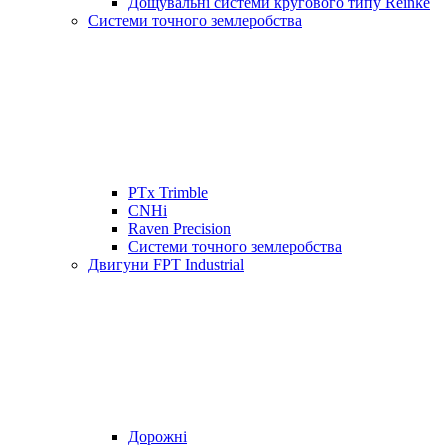
Дощувальні системи кругового типу Reinke
Системи точного землеробства
PTx Trimble
CNHi
Raven Precision
Системи точного землеробства
Двигуни FPT Industrial
Дорожні