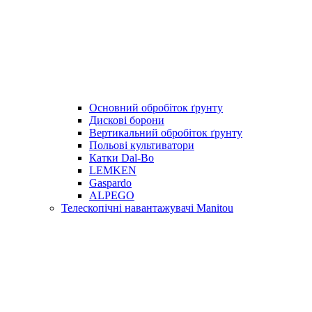
Основний обробіток ґрунту
Дискові борони
Вертикальний обробіток ґрунту
Польові культиватори
Катки Dal-Bo
LEMKEN
Gaspardo
ALPEGO
Телескопічні навантажувачі Manitou