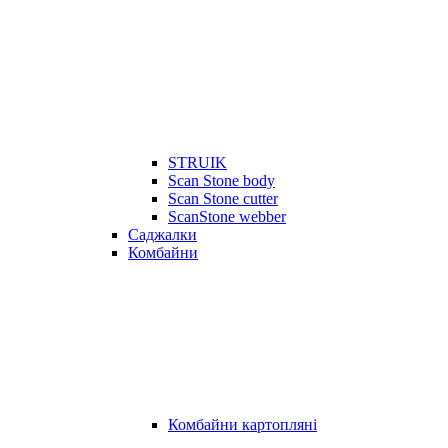
STRUIK
Scan Stone body
Scan Stone cutter
ScanStone webber
Саджалки
Комбайни
Комбайни картопляні