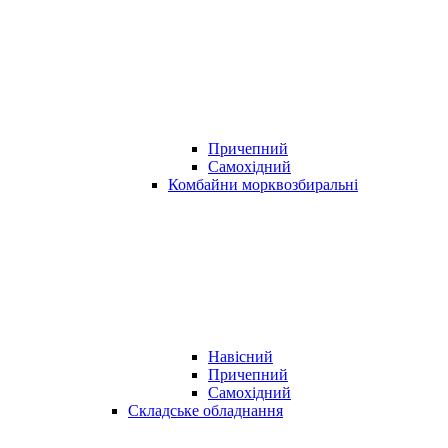
Причепний
Самохідний
Комбайни морквозбиральні
Навісний
Причепний
Самохідний
Складське обладнання