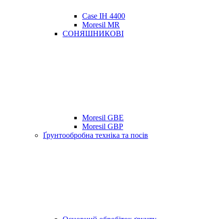
Case IH 4400
Moresil MR
СОНЯШНИКОВІ
Moresil GBE
Moresil GBP
Ґрунтообробна техніка та посів