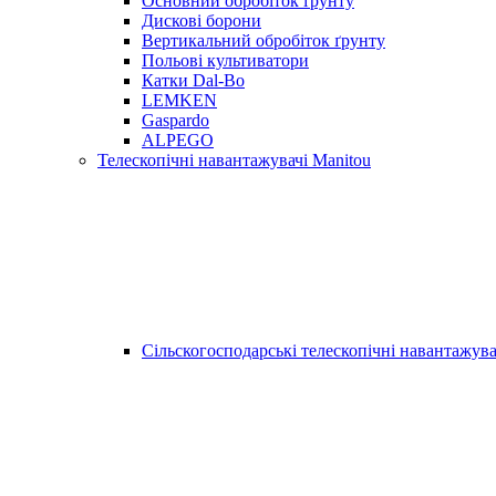
Основний обробіток ґрунту
Дискові борони
Вертикальний обробіток ґрунту
Польові культиватори
Катки Dal-Bo
LEMKEN
Gaspardo
ALPEGO
Телескопічні навантажувачі Manitou
Сільскогосподарські телескопічні навантажува