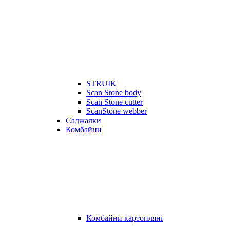
STRUIK
Scan Stone body
Scan Stone cutter
ScanStone webber
Саджалки
Комбайни
Комбайни картопляні