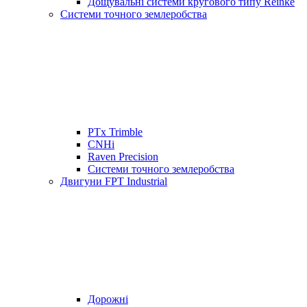
Дощувальні системи кругового типу Reinke
Системи точного землеробства
PTx Trimble
CNHi
Raven Precision
Системи точного землеробства
Двигуни FPT Industrial
Дорожні