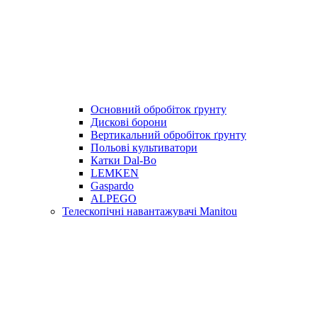
Основний обробіток ґрунту
Дискові борони
Вертикальний обробіток ґрунту
Польові культиватори
Катки Dal-Bo
LEMKEN
Gaspardo
ALPEGO
Телескопічні навантажувачі Manitou