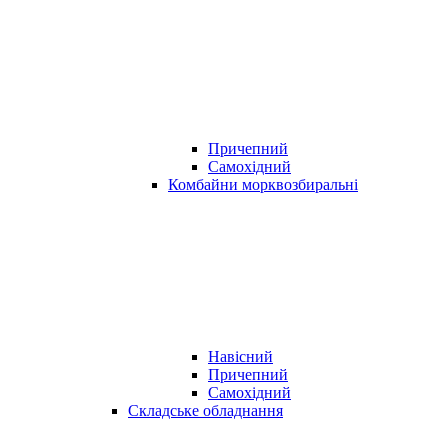
Причепний
Самохідний
Комбайни морквозбиральні
Навісний
Причепний
Самохідний
Складське обладнання