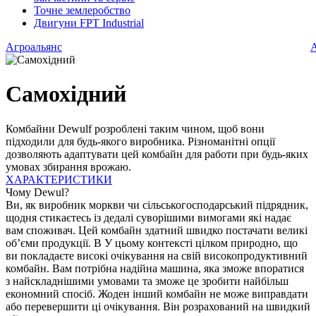
Точне землеробство
Двигуни FPT Industrial
Агроальянс
А
Самохідний
Комбайни Dewulf розроблені таким чином, щоб вони
підходили для будь-якого виробника. Різноманітні опції
дозволяють адаптувати цей комбайн для работи при будь-яких
умовах збирання врожаю.
ХАРАКТЕРИСТИКИ
Ф
Чому Dewul?
Ви, як виробник моркви чи сільськогосподарський підрядник,
щодня стикаєтесь із дедалі суворішими вимогами які надає
вам споживач. Цей комбайн здатний швидко постачати великі
об’єми продукції. В У цьому контексті цілком природно, що
ви покладаєте високі очікування на свій високопродуктивний
комбайн. Вам потрібна надійна машина, яка зможе впоратися
з найскладнішими умовами та зможе це зробити найбільш
економний спосіб. Жоден інший комбайн не може виправдати
або перевершити ці очікування. Він розрахований на швидкий