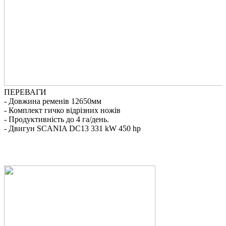
ПЕРЕВАГИ
-
- Довжина ременів 12650мм
-
- Комплект гичко відрізних ножів
-
- Продуктивність до 4 га/день.
-
- Двигун SCANIA DC13 331 kW 450 hp
-
-
-
-