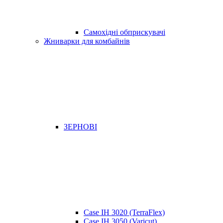
Самохідні обприскувачі
Жниварки для комбайнів
ЗЕРНОВІ
Case IH 3020 (TerraFlex)
Case IH 3050 (Varicut)