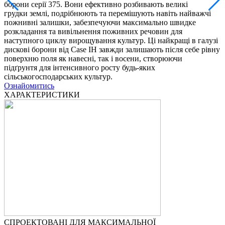
борони серії 375. Вони ефективно розбивають великі
грудки землі, подрібнюють та перемішують навіть найважчі
пожнивні залишки, забезпечуючи максимально швидке
розкладання та вивільнення поживних речовин для
наступного циклу вирощування культур. Ці найкращі в галузі
дискові борони від Case IH завжди залишають після себе рівну
поверхню поля як навесні, так і восени, створюючи
підґрунтя для інтенсивного росту будь-яких
сільськогосподарських культур.
Ознайомитись
ХАРАКТЕРИСТИКИ
СПРОЕКТОВАНІ ДЛЯ МАКСИМАЛЬНОЇ
М