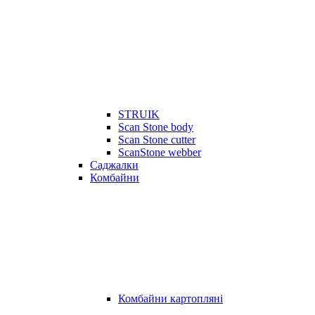
STRUIK
Scan Stone body
Scan Stone cutter
ScanStone webber
Саджалки
Комбайни
Комбайни картопляні