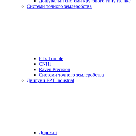
Дощувальні системи кругового типу Reinke
Системи точного землеробства
PTx Trimble
CNHi
Raven Precision
Системи точного землеробства
Двигуни FPT Industrial
Дорожні