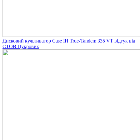
Дисковий культиватор Case IH True-Tandem 335 VT відгук від
СТОВ Цукровик