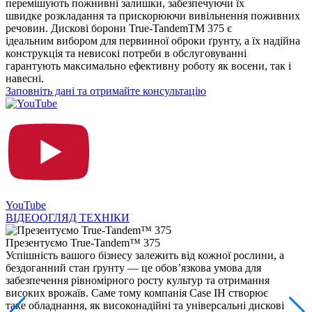
перемішують пожнивні залишки, забезпечуючи їх
швидке розкладання та прискорюючи вивільнення поживних
речовин. Дискові борони True-TandemТМ 375 є
ідеальним вибором для первинної оброки ґрунту, а їх надійна
конструкція та невисокі потреби в обслуговуванні
гарантують максимально ефективну роботу як восени, так і
навесні.
Заповніть дані та отримайте консультацію
YouTube
ВІДЕООГЛЯД ТЕХНІКИ
Презентуємо True-Tandem™ 375
Успішність вашого бізнесу залежить від кожної рослини, а
бездоганний стан ґрунту — це обов’язкова умова для
забезпечення рівномірного росту культур та отримання
високих врожаїв. Саме тому компанія Case IH створює
таке обладнання, як високонадійні та універсальні дискові