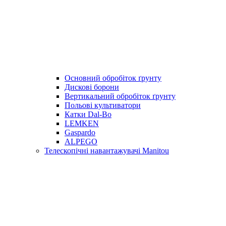
Основний обробіток ґрунту
Дискові борони
Вертикальний обробіток ґрунту
Польові культиватори
Катки Dal-Bo
LEMKEN
Gaspardo
ALPEGO
Телескопічні навантажувачі Manitou