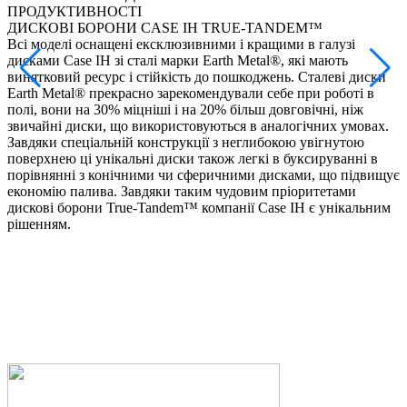
ПРОДУКТИВНОСТІ
ДИСКОВІ БОРОНИ CASE IH TRUE-TANDEM™
•
Всі моделі оснащені ексклюзивними і кращими в галузі
•
дисками Case IH зі сталі марки Earth Metal®, які мають
•
винятковий ресурс і стійкість до пошкоджень. Сталеві диски
•
Earth Metal® прекрасно зарекомендували себе при роботі в
полі, вони на 30% міцніші і на 20% більш довговічні, ніж
Д
звичайні диски, що використовуються в аналогічних умовах.
з
Завдяки спеціальній конструкції з неглибокою увігнутою
•
поверхнею ці унікальні диски також легкі в буксируванні в
o
порівнянні з конічними чи сферичними дисками, що підвищує
•
економію палива. Завдяки таким чудовим пріоритетами
•
дискові борони True-Tandem™ компанії Case IH є унікальним
рішенням.
М
д
•
п
•