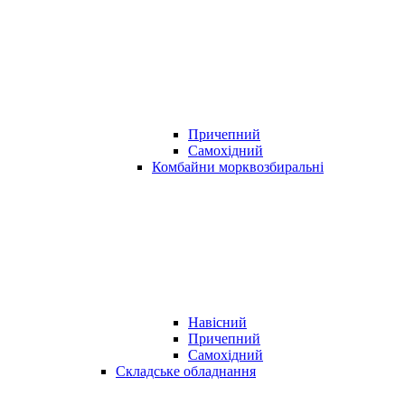
Причепний
Самохідний
Комбайни морквозбиральні
Навісний
Причепний
Самохідний
Складське обладнання