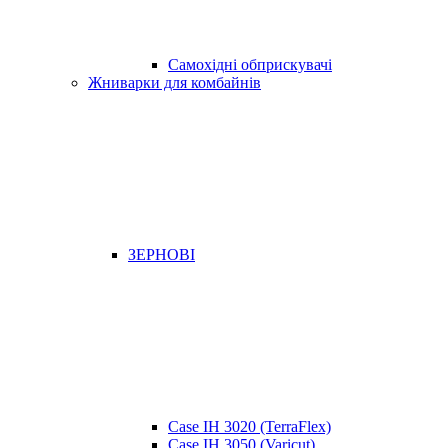
Самохідні обприскувачі
Жниварки для комбайнів
ЗЕРНОВІ
Case IH 3020 (TerraFlex)
Case IH 3050 (Varicut)