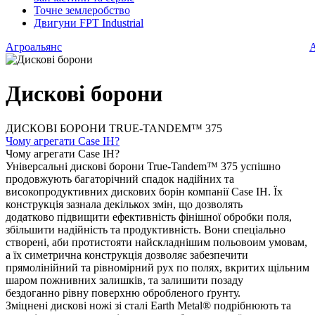
Точне землеробство
Двигуни FPT Industrial
Агроальянс
А
Дискові борони
ДИСКОВІ БОРОНИ TRUE-TANDEM™ 375
Чому агрегати Case IH?
Чому агрегати Case IH?
Універсальні дискові борони True-Tandem™ 375 успішно
продовжують багаторічний спадок надійних та
високопродуктивних дискових борін компанії Case IH. Їх
конструкція зазнала декількох змін, що дозволять
додатково підвищити ефективність фінішної обробки поля,
збільшити надійність та продуктивність. Вони спеціально
створені, аби протистояти найскладнішим польовоим умовам,
а їх симетрична конструкція дозволяє забезпечити
прямолінійний та рівномірний рух по полях, вкритих щільним
шаром пожнивних залишків, та залишити позаду
бездоганно рівну поверхню обробленого ґрунту.
Зміцнені дискові ножі зі сталі Earth Metal® подрібнюють та