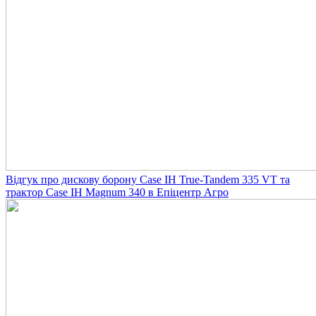
Відгук про дискову борону Case IH True-Tandem 335 VT та
трактор Case IH Magnum 340 в Епіцентр Агро