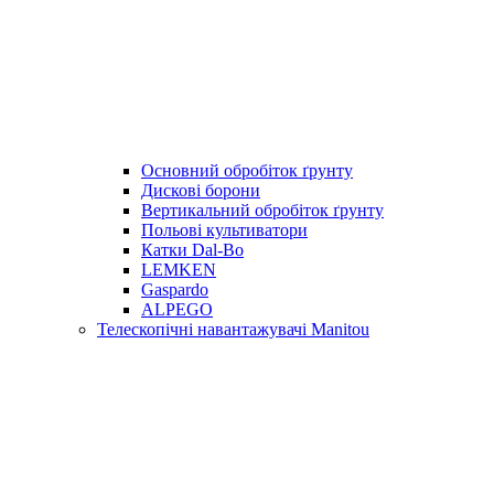
Основний обробіток ґрунту
Дискові борони
Вертикальний обробіток ґрунту
Польові культиватори
Катки Dal-Bo
LEMKEN
Gaspardo
ALPEGO
Телескопічні навантажувачі Manitou