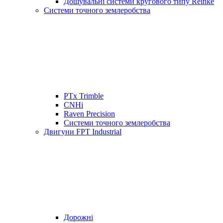
Дощувальні системи кругового типу Reinke
Системи точного землеробства
PTx Trimble
CNHi
Raven Precision
Системи точного землеробства
Двигуни FPT Industrial
Дорожні