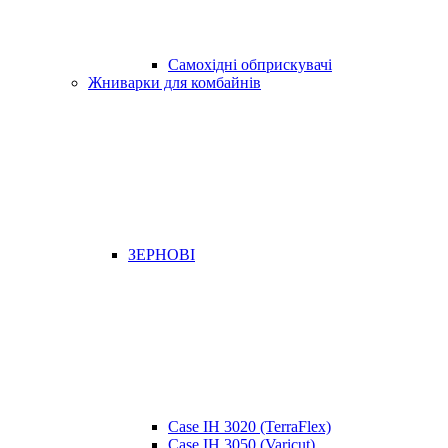
Самохідні обприскувачі
Жниварки для комбайнів
ЗЕРНОВІ
Case IH 3020 (TerraFlex)
Case IH 3050 (Varicut)