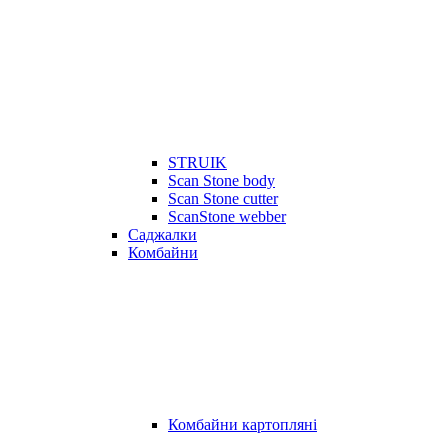
STRUIK
Scan Stone body
Scan Stone cutter
ScanStone webber
Саджалки
Комбайни
Комбайни картопляні