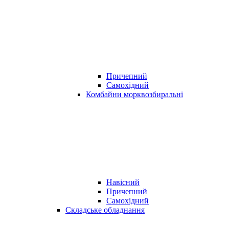
Причепний
Самохідний
Комбайни морквозбиральні
Навісний
Причепний
Самохідний
Складське обладнання