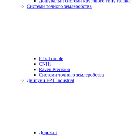
Дощувальні системи кругового типу Reinke
Системи точного землеробства
PTx Trimble
CNHi
Raven Precision
Системи точного землеробства
Двигуни FPT Industrial
Дорожні