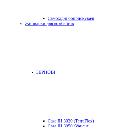
Самохідні обприскувачі
Жниварки для комбайнів
ЗЕРНОВІ
Case IH 3020 (TerraFlex)
Case IH 3050 (Varicut)