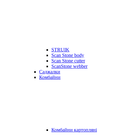
STRUIK
Scan Stone body
Scan Stone cutter
ScanStone webber
Саджалки
Комбайни
Комбайни картопляні