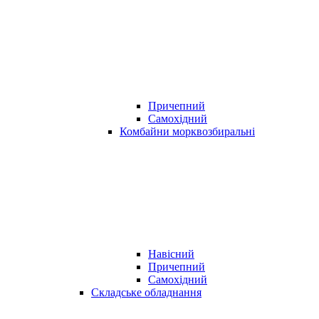
Причепний
Самохідний
Комбайни морквозбиральні
Навісний
Причепний
Самохідний
Складське обладнання