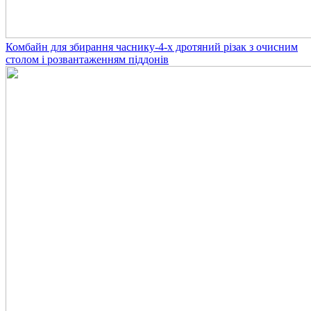
Комбайн для збирання часнику-4-х дротяний різак з очисним
столом і розвантаженням піддонів