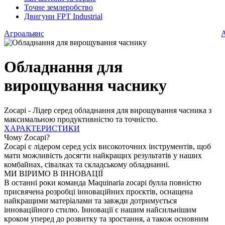
Точне землеробство
Двигуни FPT Industrial
Агроальянс
А
Обладнання для
вирощування часнику
Zocapi - Лідер серед обладнання для вирощування часника з
максимальною продуктивністю та точністю.
ХАРАКТЕРИСТИКИ
Ф
Чому Zocapi?
Zocapi є лідером серед усіх високоточних інструментів, щоб
мати можливість досягти найкращих результатів у наших
комбайнах, сівалках та складському обладнанні.
МИ ВІРИМО В ІННОВАЦІЇ
В останні роки команда Maquinaria zocapi булла повністю
присвячена розробці інноваційних проєктів, оснащена
найкращими матеріалами та завжди дотримується
інноваційного стилю. Інновації є нашим найсильнішим
кроком уперед до розвитку та зростання, а також основним