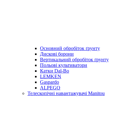
Основний обробіток ґрунту
Дискові борони
Вертикальний обробіток ґрунту
Польові культиватори
Катки Dal-Bo
LEMKEN
Gaspardo
ALPEGO
Телескопічні навантажувачі Manitou