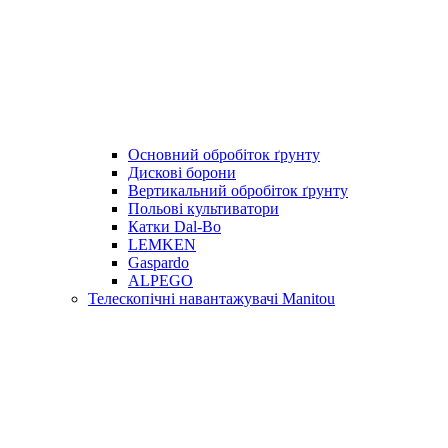
Основний обробіток ґрунту
Дискові борони
Вертикальний обробіток ґрунту
Польові культиватори
Катки Dal-Bo
LEMKEN
Gaspardo
ALPEGO
Телескопічні навантажувачі Manitou