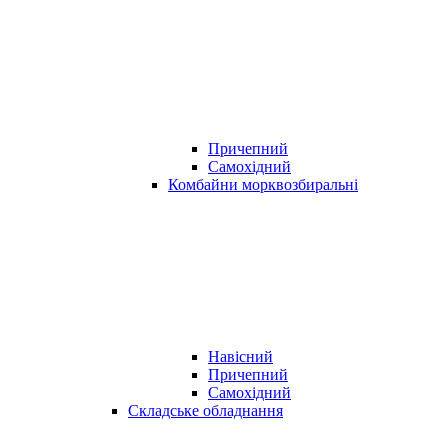
Причепний
Самохідний
Комбайни морквозбиральні
Навісний
Причепний
Самохідний
Складське обладнання