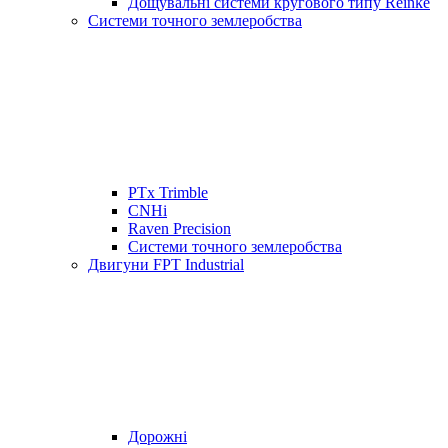
Дощувальні системи кругового типу Reinke
Системи точного землеробства
PTx Trimble
CNHi
Raven Precision
Системи точного землеробства
Двигуни FPT Industrial
Дорожні