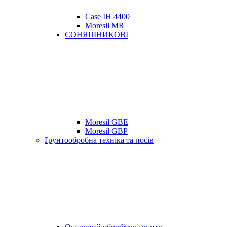
Case IH 4400
Moresil MR
СОНЯШНИКОВІ
Moresil GBE
Moresil GBP
Ґрунтообробна техніка та посів