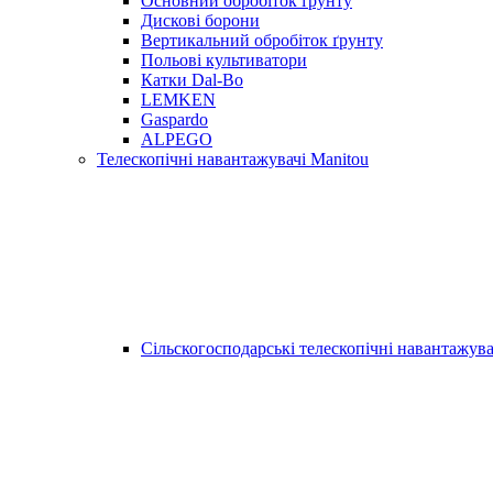
Основний обробіток ґрунту
Дискові борони
Вертикальний обробіток ґрунту
Польові культиватори
Катки Dal-Bo
LEMKEN
Gaspardo
ALPEGO
Телескопічні навантажувачі Manitou
Сільскогосподарські телескопічні навантажува