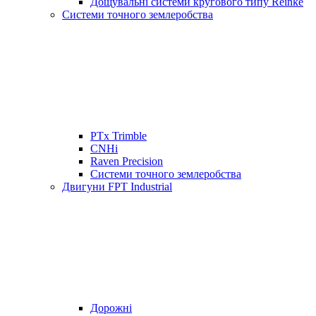
Дощувальні системи кругового типу Reinke
Системи точного землеробства
PTx Trimble
CNHi
Raven Precision
Системи точного землеробства
Двигуни FPT Industrial
Дорожні