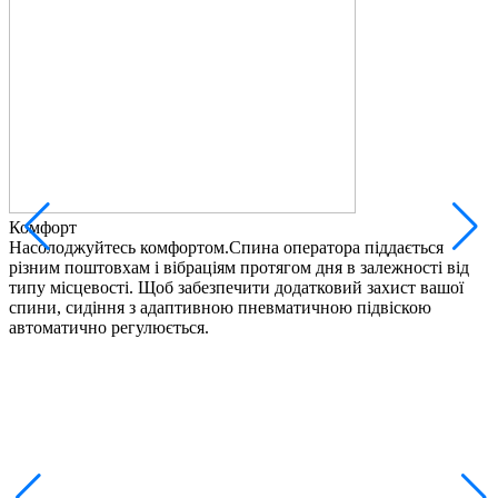
Комфорт
М
Насолоджуйтесь комфортом.Спина оператора піддається
З
різним поштовхам і вібраціям протягом дня в залежності від
к
типу місцевості. Щоб забезпечити додатковий захист вашої
с
спини, сидіння з адаптивною пневматичною підвіскою
с
автоматично регулюється.
к
з