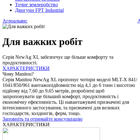
Точне землеробство
Двигуни FPT Industrial
Агроальянс
А
Для важких робіт
Серія NewAg XL забезпечує ще більше комфорту та
продуктивності.
ХАРАКТЕРИСТИКИ
Ф
Чому Manitou?
Серія Manitou NewAg XL пропонує чотири моделі MLT-Х 841/
1041/850/961 вантажопідйомністю від 4,1 до 6 тонн і висотою
підйому від 7,60 до 9,65 метрів, розроблені щоб
запропонувати ще більший комфорт, продуктивність і
економічну ефективність. Ці навантажувачі призначені для
інтенсивного застосування, та призначені для великих
господарств, холдингів, ферм, тощо.
Заповніть та отримайте консультацію
ХАРАКТЕРИСТИКИ