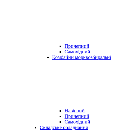
Причепний
Самохідний
Комбайни морквозбиральні
Навісний
Причепний
Самохідний
Складське обладнання