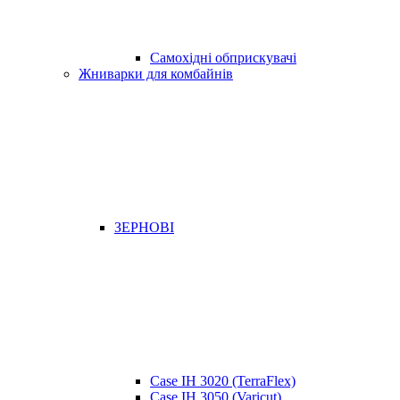
Самохідні обприскувачі
Жниварки для комбайнів
ЗЕРНОВІ
Case IH 3020 (TerraFlex)
Case IH 3050 (Varicut)