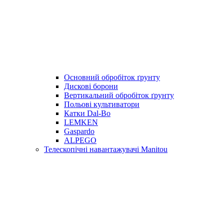
Основний обробіток ґрунту
Дискові борони
Вертикальний обробіток ґрунту
Польові культиватори
Катки Dal-Bo
LEMKEN
Gaspardo
ALPEGO
Телескопічні навантажувачі Manitou