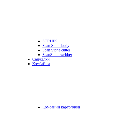
STRUIK
Scan Stone body
Scan Stone cutter
ScanStone webber
Саджалки
Комбайни
Комбайни картопляні