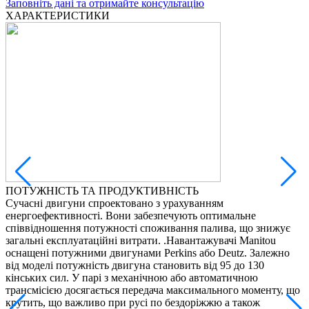
Заповніть дані та отримайте консультацію
ХАРАКТЕРИСТИКИ
ПОТУЖНІСТЬ ТА ПРОДУКТИВНІСТЬ
Сучасні двигуни спроектовано з урахуванням
Н
енергоефективності. Вони забезпечують оптимальне
в
співвідношення потужності споживання палива, що знижує
в
загальні експлуатаційні витрати. .Навантажувачі Manitou
з
оснащені потужними двигунами Perkins або Deutz. Залежно
п
від моделі потужність двигуна становить від 95 до 130
ц
кінських сил. У парі з механічною або автоматичною
б
трансмісією досягається передача максимального моменту, що
У
крутить, що важливо при русі по бездоріжжю а також
о