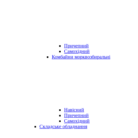
Причепний
Самохідний
Комбайни морквозбиральні
Навісний
Причепний
Самохідний
Складське обладнання