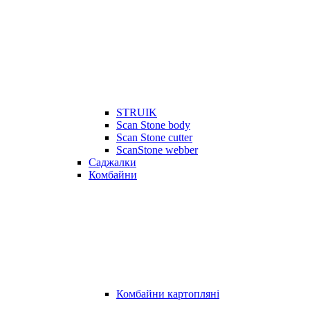
STRUIK
Scan Stone body
Scan Stone cutter
ScanStone webber
Саджалки
Комбайни
Комбайни картопляні