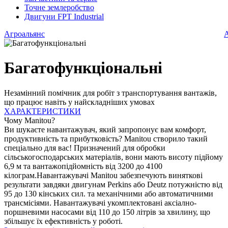
Точне землеробство
Двигуни FPT Industrial
Агроальянс
А
Багатофункціональні
Незамінний помічник для робіт з транспортування вантажів,
що працює навіть у найскладніших умовах
ХАРАКТЕРИСТИКИ
Ф
Чому Manitou?
Ви шукаєте навантажувач, який запропонує вам комфорт,
продуктивність та прибутковість? Manitou створило такий
спеціально для вас! Призначений для обробки
сільськогосподарських матеріалів, вони мають висоту підйому
6,9 м та вантажопідйомність від 3200 до 4100
кілограм.Навантажувачі Manitou забезпечують виняткові
результати завдяки двигунам Perkins або Deutz потужністю від
95 до 130 кінських сил. та механічними або автоматичними
трансмісіями. Навантажувачі укомплектовані аксіално-
поршневими насосами від 110 до 150 літрів за хвилину, що
збільшує їх ефективність у роботі.