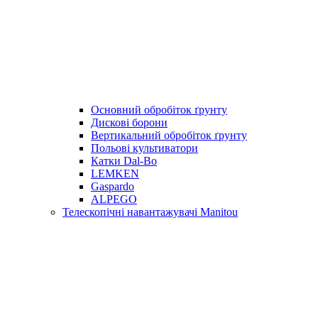
Основний обробіток ґрунту
Дискові борони
Вертикальний обробіток ґрунту
Польові культиватори
Катки Dal-Bo
LEMKEN
Gaspardo
ALPEGO
Телескопічні навантажувачі Manitou