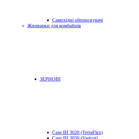
Самохідні обприскувачі
Жниварки для комбайнів
ЗЕРНОВІ
Case IH 3020 (TerraFlex)
Case IH 3050 (Varicut)