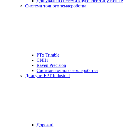
Дощувальні системи кругового типу Reinke
Системи точного землеробства
PTx Trimble
CNHi
Raven Precision
Системи точного землеробства
Двигуни FPT Industrial
Дорожні