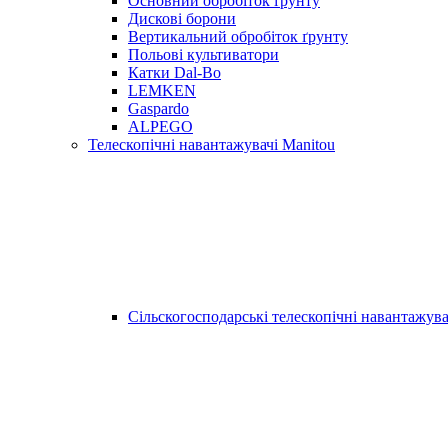
Основний обробіток ґрунту
Дискові борони
Вертикальний обробіток ґрунту
Польові культиватори
Катки Dal-Bo
LEMKEN
Gaspardo
ALPEGO
Телескопічні навантажувачі Manitou
Сільскогосподарські телескопічні навантажува