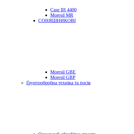
Case IH 4400
Moresil MR
СОНЯШНИКОВІ
Moresil GBE
Moresil GBP
Ґрунтообробна техніка та посів