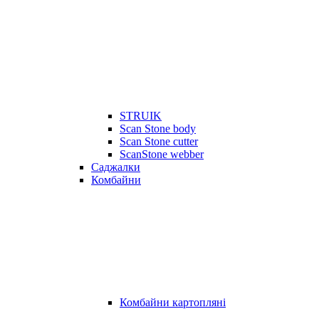
STRUIK
Scan Stone body
Scan Stone cutter
ScanStone webber
Саджалки
Комбайни
Комбайни картопляні