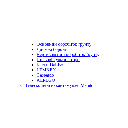
Основний обробіток ґрунту
Дискові борони
Вертикальний обробіток ґрунту
Польові культиватори
Катки Dal-Bo
LEMKEN
Gaspardo
ALPEGO
Телескопічні навантажувачі Manitou