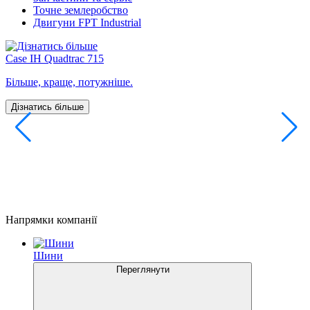
Точне землеробство
Двигуни FPT Industrial
Case IH Quadtrac 715
Більше, краще, потужніше.
Дізнатись більше
C
К
а
з
з
с
Напрямки компанії
Шини
Переглянути