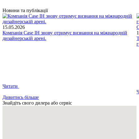
Новини та публікації
15.05.2026
О
Компанія Case IH знову отримує визнання на міжнародній
1
дизайнерській арені.
Т
г
Читати
Дивитись більше
Знайдіть свого дилера або сервіс