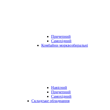
Причепний
Самохідний
Комбайни морквозбиральні
Навісний
Причепний
Самохідний
Складське обладнання