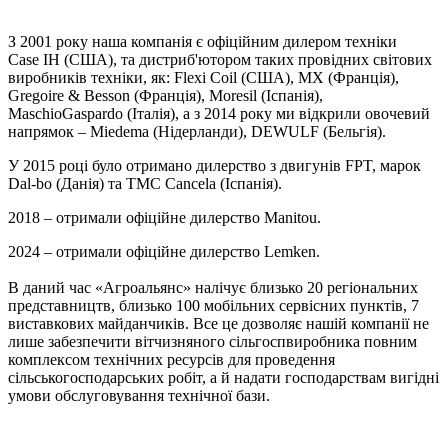
З 2001 року наша компанія є офіційним дилером техніки
Case IH (США), та дистриб'ютором таких провідних світових
виробників техніки, як: Flexi Coil (США), MX (Франція),
Gregoire & Besson (Франція), Moresil (Іспанія),
MaschioGaspardo (Італія), а з 2014 року ми відкрили овочевий
напрямок – Miedema (Нідерланди), DEWULF (Бельгія).
У 2015 році було отримано дилерство з двигунів FPT, марок
Dal-bo (Данія) та TMC Сancela (Іспанія).
2018 – отримали офіційне дилерство Manitou.
2024 – отримали офіційне дилерство Lemken.
В даний час «Агроальянс» налічує близько 20 регіональних
представництв, близько 100 мобільних сервісних пунктів, 7
виставкових майданчиків. Все це дозволяє нашій компанії не
лише забезпечити вітчизняного сільгоспвиробника повним
комплексом технічних ресурсів для проведення
сільськогосподарських робіт, а й надати господарствам вигідні
умови обслуговування технічної бази.