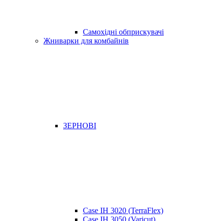
Самохідні обприскувачі
Жниварки для комбайнів
ЗЕРНОВІ
Case IH 3020 (TerraFlex)
Case IH 3050 (Varicut)