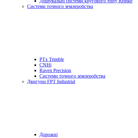
Дощувальні системи кругового типу Reinke
Системи точного землеробства
PTx Trimble
CNHi
Raven Precision
Системи точного землеробства
Двигуни FPT Industrial
Дорожні