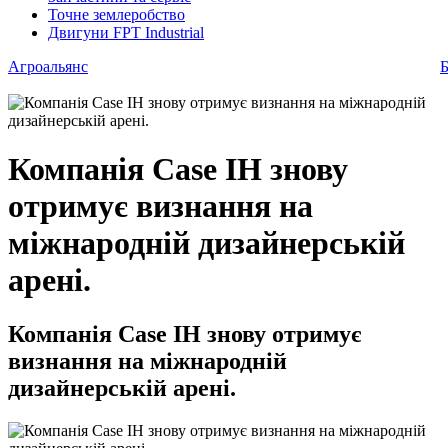
Точне землеробство
Двигуни FPT Industrial
Агроальянс
Б
Компанія Case IH знову
отримує визнання на
міжнародній дизайнерській
арені.
Компанія Case IH знову отримує
визнання на міжнародній
дизайнерській арені.