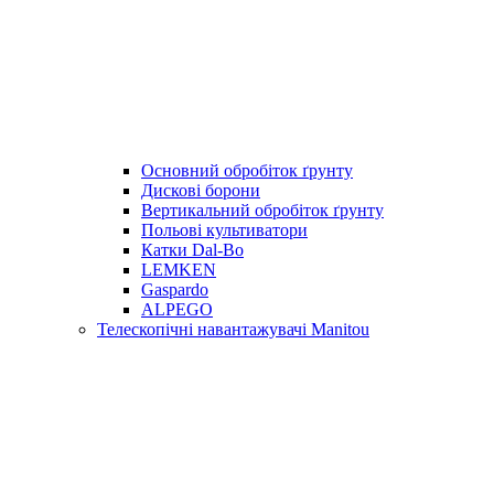
Основний обробіток ґрунту
Дискові борони
Вертикальний обробіток ґрунту
Польові культиватори
Катки Dal-Bo
LEMKEN
Gaspardo
ALPEGO
Телескопічні навантажувачі Manitou