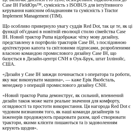
Case IH FieldOps™, сумісність з ISOBUS для інтуїтивного
керування навісним обладнанням та сумісність з Tractor
Implement Management (TIM).
Що особливо привернуло увагу суддів Red Dot, так це те, як ці
функції об'єднані в новітній еволюції стилю сімейства Case
IH. Новий трактор Puma відображає чітку мову дизайну,
представлену в портфоліо тракторів Case IH, з послідовною
архітектурою капота та світловими підписами, розробленими
власною командою промислового дизайну Case IH, що
базується в Дизайн-центрі CNH в Оук-Брук, штат Іллінойс,
США.
«Дизайн у Case IH завжди починається з оператора та роботи,
яку має виконувати машина», — каже Ерік Якобсталь,
менеджер з операцій промислового дизайну CNH.
«Новий трактор Puma демонструє, як сильний, впевнений
дизайн також може мати реальне значення для комфорту,
оглядовості та простоти використання. Ця нагорода Red Dot є
чудовим визнанням того, як наші команди дизайнерів та
інженерів продовжують працювати разом, щоб створювати
трактори, якими клієнти пишаються та із задоволенням
керують щодня».