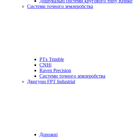
Дощувальні системи кругового типу Reinke
Системи точного землеробства
PTx Trimble
CNHi
Raven Precision
Системи точного землеробства
Двигуни FPT Industrial
Дорожні