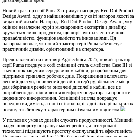
Новий трактор серії Puma® отримує нагороду Red Dot Product
Design Award, одну з найшанованіших у світі нагород якості за
видатний дизайн.Нагорода Red Dot Product Design Award, яку
оцінює незалежне журі з міжнародних експертів з дизайну,
вручається лише продуктам, що вирізняються естетичною
привабливістю, функціональністю та інноваціями. Ця
нагорода визнає, як новий трактор серії Puma забезпечує
практичний дизайн, орієнтований на оператора.
Представлений на виставці Agritechnica 2025, новий трактор
серії Puma поєднує в собі сміливий стиль сімейства Case IH зі
значно покращеним середовищем кабіни, розробленим для
підтримки тривалих робочих днів. Покращення включають
легший доступ, оновлений дизайн інтер'єру, збільшене місце
для зберігання речей та оновлені дисплеї в кабіні, все це
розроблено для підвищення комфорту оператора та простоти
щоденного використання. Зовнішній вигляд покращує
передню видимість, а нові світлодіодні задні ліхтарі на крилах
поєднують безпеку з характерним візуальним підписом.
У польових умовах дизайн служить продуктивності. Менший
радіус повороту покращує маневреність, а інтегровані
технології підвищують простоту експлуатації та ефективність.
Це включає дисплей Pro 1200, безперебійне підключення до