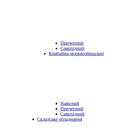
Причепний
Самохідний
Комбайни морквозбиральні
Навісний
Причепний
Самохідний
Складське обладнання