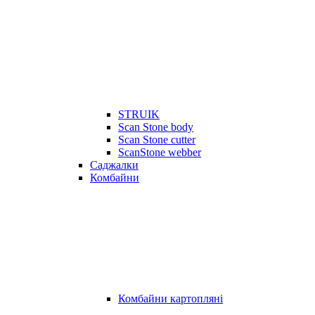
STRUIK
Scan Stone body
Scan Stone cutter
ScanStone webber
Саджалки
Комбайни
Комбайни картопляні