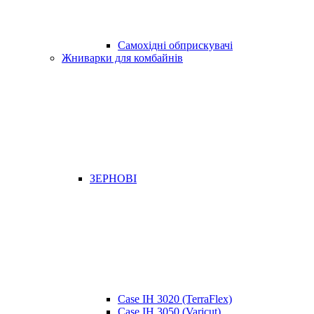
Самохідні обприскувачі
Жниварки для комбайнів
ЗЕРНОВІ
Case IH 3020 (TerraFlex)
Case IH 3050 (Varicut)