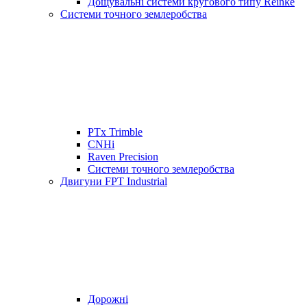
Дощувальні системи кругового типу Reinke
Системи точного землеробства
PTx Trimble
CNHi
Raven Precision
Системи точного землеробства
Двигуни FPT Industrial
Дорожні