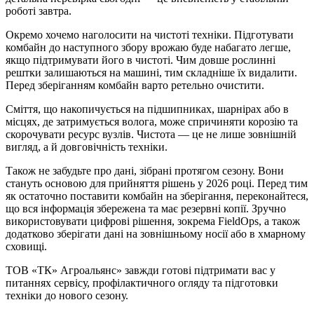
роботі завтра.
Окремо хочемо наголосити на чистоті техніки. Підготувати
комбайн до наступного збору врожаю буде набагато легше,
якщо підтримувати його в чистоті. Чим довше рослинні
рештки залишаються на машині, тим складніше їх видалити.
Перед зберіганням комбайн варто ретельно очистити.
Сміття, що накопичується на підшипниках, шарнірах або в
місцях, де затримується волога, може спричиняти корозію та
скорочувати ресурс вузлів. Чистота — це не лише зовнішній
вигляд, а й довговічність техніки.
Також не забудьте про дані, зібрані протягом сезону. Вони
стануть основою для прийняття рішень у 2026 році. Перед тим
як остаточно поставити комбайн на зберігання, переконайтеся,
що вся інформація збережена та має резервні копії. Зручно
використовувати цифрові рішення, зокрема FieldOps, а також
додатково зберігати дані на зовнішньому носії або в хмарному
сховищі.
ТОВ «ТК» Агроальянс» завжди готові підтримати вас у
питаннях сервісу, профілактичного огляду та підготовки
техніки до нового сезону.