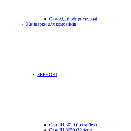
Самохідні обприскувачі
Жниварки для комбайнів
ЗЕРНОВІ
Case IH 3020 (TerraFlex)
Case IH 3050 (Varicut)