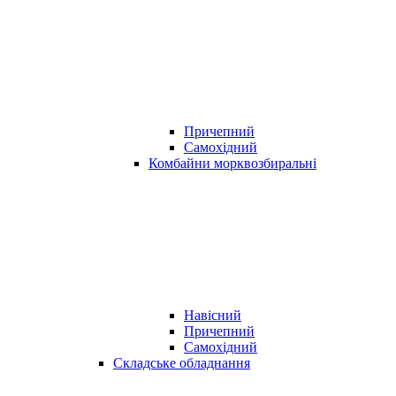
Причепний
Самохідний
Комбайни морквозбиральні
Навісний
Причепний
Самохідний
Складське обладнання