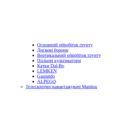
Основний обробіток ґрунту
Дискові борони
Вертикальний обробіток ґрунту
Польові культиватори
Катки Dal-Bo
LEMKEN
Gaspardo
ALPEGO
Телескопічні навантажувачі Manitou