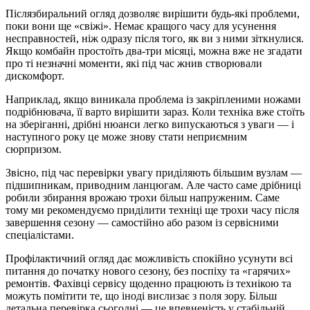
Післязбиральний огляд дозволяє вирішити будь-які проблеми,
поки вони ще «свіжі». Немає кращого часу для усунення
несправностей, ніж одразу після того, як ви з ними зіткнулися.
Якщо комбайн простоїть два-три місяці, можна вже не згадати
про ті незначні моменти, які під час жнив створювали
дискомфорт.
Наприклад, якщо виникала проблема із закріпленими ножами
подрібнювача, її варто вирішити зараз. Коли техніка вже стоїть
на зберіганні, дрібні нюанси легко випускаються з уваги — і
наступного року це може знову стати неприємним
сюрпризом.
Звісно, під час перевірки увагу приділяють більшим вузлам —
підшипникам, приводним ланцюгам. Але часто саме дрібниці
робили збирання врожаю трохи більш напруженим. Саме
тому ми рекомендуємо приділити техніці ще трохи часу після
завершення сезону — самостійно або разом із сервісними
спеціалістами.
Профілактичний огляд дає можливість спокійно усунути всі
питання до початку нового сезону, без поспіху та «гарячих»
ремонтів. Фахівці сервісу щоденно працюють із технікою та
можуть помітити те, що іноді вислизає з поля зору. Більш
детальна перевірка сьогодні — це впевненість у стабільній