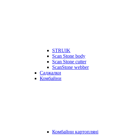
STRUIK
Scan Stone body
Scan Stone cutter
ScanStone webber
Саджалки
Комбайни
Комбайни картопляні