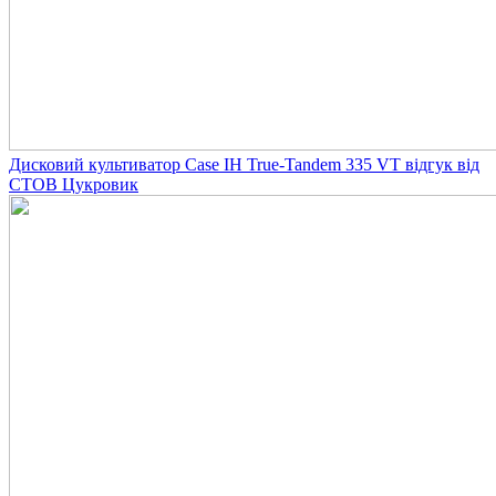
Дисковий культиватор Case IH True-Tandem 335 VT відгук від
СТОВ Цукровик