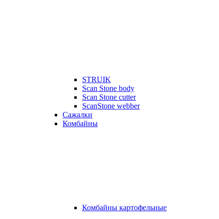
STRUIK
Scan Stone body
Scan Stone cutter
ScanStone webber
Сажалки
Комбайны
Комбайны картофельные