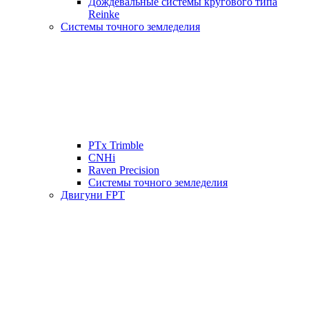
Дождевальные системы кругового типа
Reinke
Системы точного земледелия
PTx Trimble
CNHi
Raven Precision
Системы точного земледелия
Двигуни FPT