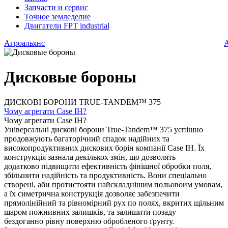
Запчасти и сервис
Точное земледелие
Двигатели FPT industrial
Агроальянс
Дисковые бороны
ДИСКОВІ БОРОНИ TRUE-TANDEM™ 375
Чому агрегати Case IH?
Чому агрегати Case IH?
Універсальні дискові борони True-Tandem™ 375 успішно
продовжують багаторічний спадок надійних та
високопродуктивних дискових борін компанії Case IH. Їх
конструкція зазнала декількох змін, що дозволять
додатково підвищити ефективність фінішної обробки поля,
збільшити надійність та продуктивність. Вони спеціально
створені, аби протистояти найскладнішим польовоим умовам,
а їх симетрична конструкція дозволяє забезпечити
прямолінійний та рівномірний рух по полях, вкритих щільним
шаром пожнивних залишків, та залишити позаду
бездоганно рівну поверхню обробленого ґрунту.