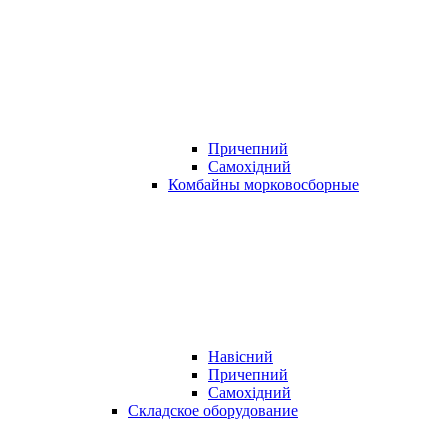
Причепний
Самохідний
Комбайны морковосборные
Навісний
Причепний
Самохідний
Складское оборудование