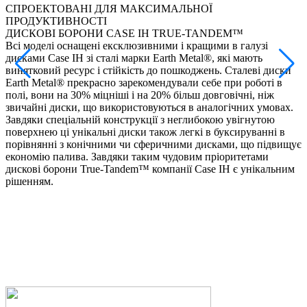
СПРОЕКТОВАНІ ДЛЯ МАКСИМАЛЬНОЇ
М
ПРОДУКТИВНОСТІ
ДИСКОВІ БОРОНИ CASE IH TRUE-TANDEM™
•
Всі моделі оснащені ексклюзивними і кращими в галузі
•
дисками Case IH зі сталі марки Earth Metal®, які мають
•
винятковий ресурс і стійкість до пошкоджень. Сталеві диски
•
Earth Metal® прекрасно зарекомендували себе при роботі в
полі, вони на 30% міцніші і на 20% більш довговічні, ніж
Д
звичайні диски, що використовуються в аналогічних умовах.
з
Завдяки спеціальній конструкції з неглибокою увігнутою
•
поверхнею ці унікальні диски також легкі в буксируванні в
o
порівнянні з конічними чи сферичними дисками, що підвищує
•
економію палива. Завдяки таким чудовим пріоритетами
•
дискові борони True-Tandem™ компанії Case IH є унікальним
рішенням.
М
д
•
п
•