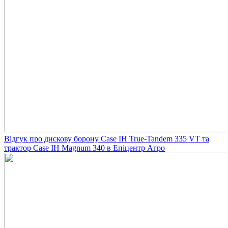
Відгук про дискову борону Case IH True-Tandem 335 VT та
трактор Case IH Magnum 340 в Епіцентр Агро