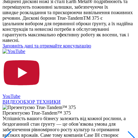
Зміцнені дискові ножі зі сталі Earth Metal® подрібнюють та
перемішують пожнивні залишки, забезпечуючи їх
швидке розкладання та прискорюючи вивільнення поживних
речовин. Дискові борони True-TandemТМ 375 є
ідеальним вибором для первинної оброки ґрунту, а їх надійна
конструкція та невисокі потреби в обслуговуванні
гарантують максимально ефективну роботу як восени, так і
навесні.
Заповніть дані та отримайте консультацію
YouTube
ВИДЕООБЗОР ТЕХНИКИ
Презентуємо True-Tandem™ 375
Успішність вашого бізнесу залежить від кожної рослини, а
бездоганний стан ґрунту — це обов’язкова умова для
забезпечення рівномірного росту культур та отримання
високих врожаїв. Саме тому компанія Case IH створює