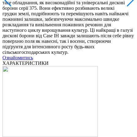
таке обладнання, як високонадійні та універсальні дискові
борони серії 375. Вони ефективно розбивають великі
грудки землі, подрібнюють та перемішують навіть найважчі
пожнивні залишки, забезпечуючи максимально швидке
розкладання та вивільнення поживних речовин для
наступного циклу вирощування культур. Ці найкращі в галузі
дискові борони від Case IH завжди залишають після себе рівну
поверхню поля як навесні, так і восени, створюючи
підґрунтя для інтенсивного росту будь-яких
сільськогосподарських культур.
Ознайомитись
ХАРАКТЕРИСТИКИ