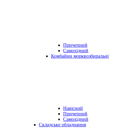
Причепний
Самохідний
Комбайни морквозбиральні
Навісний
Причепний
Самохідний
Складське обладнання