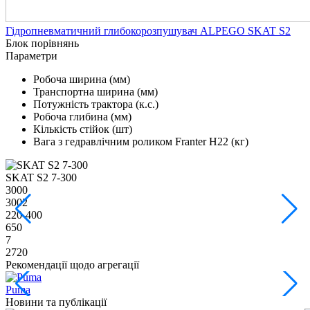
Гідропневматичний глибокорозпушувач ALPEGO SKAT S2
Блок порівнянь
Параметри
Робоча ширина (мм)
Транспортна ширина (мм)
Потужність трактора (к.с.)
Робоча глибина (мм)
Кількість стійок (шт)
Вага з гедравлічним роликом Franter Н22 (кг)
SKAT S2 7-300
S
3000
3
3002
3
220-400
2
650
6
7
7
2720
2
Рекомендації щодо агрегації
Puma
Новини та публікації