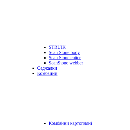
STRUIK
Scan Stone body
Scan Stone cutter
ScanStone webber
Саджалки
Комбайни
Комбайни картопляні