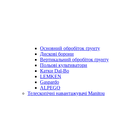
Основний обробіток ґрунту
Дискові борони
Вертикальний обробіток ґрунту
Польові культиватори
Катки Dal-Bo
LEMKEN
Gaspardo
ALPEGO
Телескопічні навантажувачі Manitou