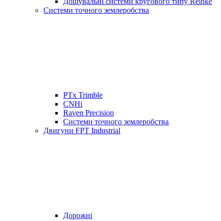
Дощувальні системи кругового типу Reinke
Системи точного землеробства
PTx Trimble
CNHi
Raven Precision
Системи точного землеробства
Двигуни FPT Industrial
Дорожні