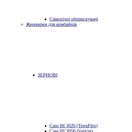
Самохідні обприскувачі
Жниварки для комбайнів
ЗЕРНОВІ
Case IH 3020 (TerraFlex)
Case IH 3050 (Varicut)