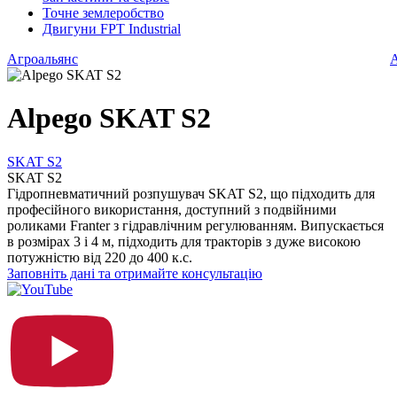
Точне землеробство
Двигуни FPT Industrial
Агроальянс
А
Alpego SKAT S2
SKAT S2
SKAT S2
Гідропневматичний розпушувач SKAT S2, що підходить для
професійного використання, доступний з подвійними
роликами Franter з гідравлічним регулюванням. Випускається
в розмірах 3 і 4 м, підходить для тракторів з дуже високою
потужністю від 220 до 400 к.с.
Заповніть дані та отримайте консультацію