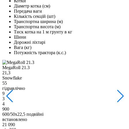
Котки
Діаметр котка (см)
Передача ваги
Кількість секцій (шт)
Транспортна ширина (м)
Транспортна висота (м)
Тиск котка на 1 м грунту в кг
Шини
Дорожні ліхтарі
Вага (кг)
Потужність трактора (к.с.)
MegaRoll 21.3
M
21,3
2
Snowflake
S
55
5
гідравлічно
г
9
9
3
3
4
4
900
9
600/50х22,5 подвійні
6
встановлено
в
21 090
2