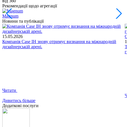
від 360
в
Рекомендації щодо агрегації
Magnum
Q
Новини та публікації
15.05.2026
О
Компанія Case IH знову отримує визнання на міжнародній
1
дизайнерській арені.
Т
г
Читати
Дивитись більше
Додаткові послуги