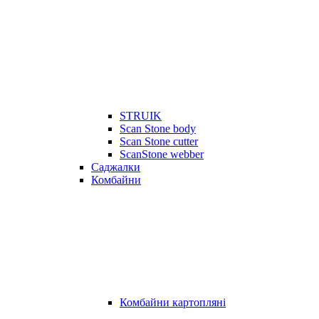
STRUIK
Scan Stone body
Scan Stone cutter
ScanStone webber
Саджалки
Комбайни
Комбайни картопляні