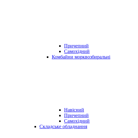
Причепний
Самохідний
Комбайни морквозбиральні
Навісний
Причепний
Самохідний
Складське обладнання