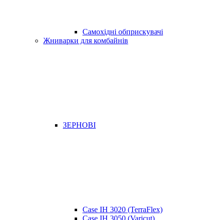
Самохідні обприскувачі
Жниварки для комбайнів
ЗЕРНОВІ
Case IH 3020 (TerraFlex)
Case IH 3050 (Varicut)