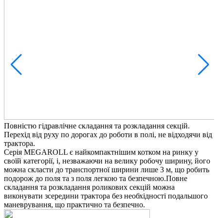
М
S
п
В
д
Повністю гідравлічне складання та розкладання секцій.
Перехід від руху по дорогах до роботи в полі, не відходячи від
трактора.
Серія MEGAROLL є найкомпактнішим котком на ринку у
своїй категорії, і, незважаючи на велику робочу ширину, його
можна скласти до транспортної ширини лише 3 м, що робить
подорож до поля та з поля легкою та безпечною.Повне
складання та розкладання роликових секцій можна
виконувати зсередини трактора без необхідності подальшого
маневрування, що практично та безпечно.