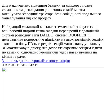
Для максимально можливої ​​безпеки та комфорту повне
складання та розкладання роликових секцій можна
виконувати зсередини трактора без необхідності подальшого
маневрування під час процесу.
Найкращий можливий контакт із землею забезпечується по
всій робочій ширині катка завдяки перевіреній гідравлічній
системі розподілу ваги DALBO, системі DUOFLEX, і
центральним поворотним підвіскам на двох зовнішніх секціях
з кожного боку. П’ять середніх секцій мають нашу унікальну
3D-маятникову підвіску, яка дозволяє окремим секціям їздити
по каменю, одночасно зменшуючи удар і навантаження на
кільця та рами.
Заповніть дані та отримайте консультацію
ХАРАКТЕРИСТИКИ