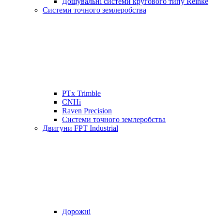
Дощувальні системи кругового типу Reinke
Системи точного землеробства
PTx Trimble
CNHi
Raven Precision
Системи точного землеробства
Двигуни FPT Industrial
Дорожні