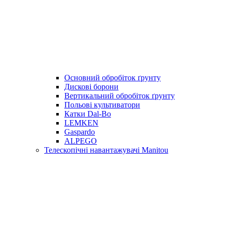
Основний обробіток ґрунту
Дискові борони
Вертикальний обробіток ґрунту
Польові культиватори
Катки Dal-Bo
LEMKEN
Gaspardo
ALPEGO
Телескопічні навантажувачі Manitou