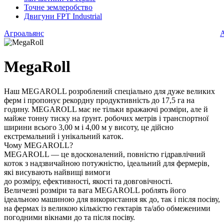
Точне землеробство
Двигуни FPT Industrial
Агроальянс
А
MegaRoll
Наш MEGAROLL розроблений спеціально для дуже великих
ферм і пропонує рекордну продуктивність до 17,5 га на
годину. MEGAROLL має не тільки вражаючі розміри, але й
майже тонну тиску на ґрунт. робочих метрів і транспортної
ширини всього 3,00 м і 4,00 м у висоту, це дійсно
екстремальний і унікальний каток.
Чому MEGAROLL?
MEGAROLL — це вдосконалений, повністю гідравлічний
коток з надзвичайною потужністю, ідеальний для фермерів,
які висувають найвищі вимоги
до розміру, ефективності, якості та довговічності.
Величезні розміри та вага MEGAROLL роблять його
ідеальною машиною для використання як до, так і після посіву,
на фермах із великою кількістю гектарів та/або обмеженими
погодними вікнами до та після посіву.