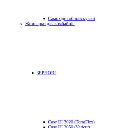
Самохідні обприскувачі
Жниварки для комбайнів
ЗЕРНОВІ
Case IH 3020 (TerraFlex)
Case IH 3050 (Varicut)