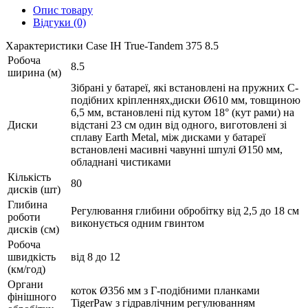
Опис товару
Відгуки (0)
Характеристики Case IH True-Tandem 375 8.5
Робоча
8.5
ширина (м)
Зібрані у батареї, які встановлені на пружних С-
подібних кріпленнях,диски Ø610 мм, товщиною
6,5 мм, встановлені під кутом 18° (кут рами) на
Диски
відстані 23 см один від одного, виготовлені зі
сплаву Earth Metal, між дисками у батареї
встановлені масивні чавунні шпулі Ø150 мм,
обладнані чистиками
Кількість
80
дисків (шт)
Глибина
Регулювання глибини обробітку від 2,5 до 18 см
роботи
виконується одним гвинтом
дисків (см)
Робоча
швидкість
від 8 до 12
(км/год)
Органи
коток Ø356 мм з Г-подібними планками
фінішного
TigerPaw з гідравлічним регулюванням