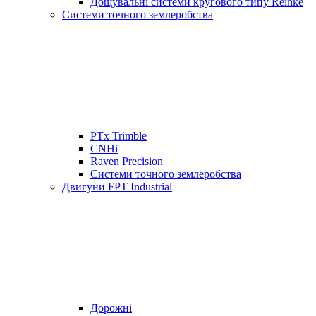
Дощувальні системи кругового типу Reinke
Системи точного землеробства
PTx Trimble
CNHi
Raven Precision
Системи точного землеробства
Двигуни FPT Industrial
Дорожні