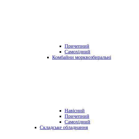
Причепний
Самохідний
Комбайни морквозбиральні
Навісний
Причепний
Самохідний
Складське обладнання