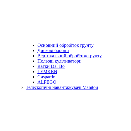
Основний обробіток ґрунту
Дискові борони
Вертикальний обробіток ґрунту
Польові культиватори
Катки Dal-Bo
LEMKEN
Gaspardo
ALPEGO
Телескопічні навантажувачі Manitou