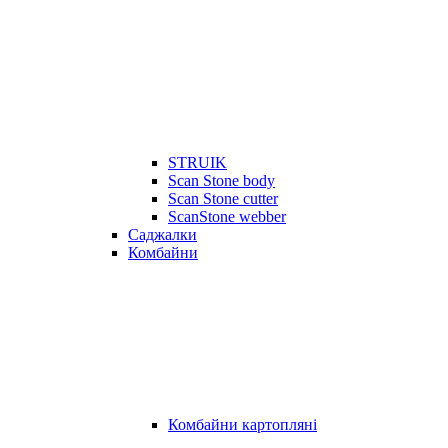
STRUIK
Scan Stone body
Scan Stone cutter
ScanStone webber
Саджалки
Комбайни
Комбайни картопляні