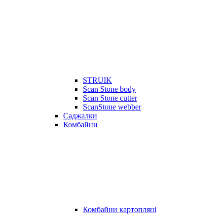
STRUIK
Scan Stone body
Scan Stone cutter
ScanStone webber
Саджалки
Комбайни
Комбайни картопляні