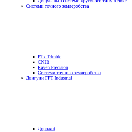
Дощувальні системи кругового типу Reinke
Системи точного землеробства
PTx Trimble
CNHi
Raven Precision
Системи точного землеробства
Двигуни FPT Industrial
Дорожні