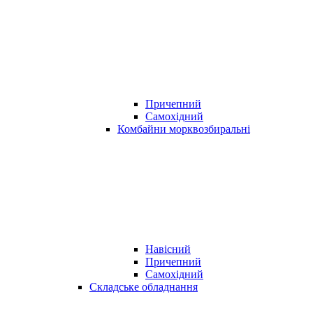
Причепний
Самохідний
Комбайни морквозбиральні
Навісний
Причепний
Самохідний
Складське обладнання