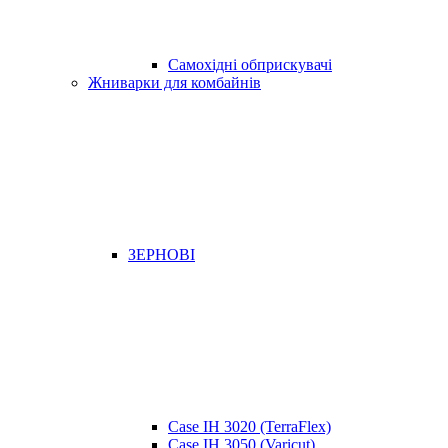
Самохідні обприскувачі
Жниварки для комбайнів
ЗЕРНОВІ
Case IH 3020 (TerraFlex)
Case IH 3050 (Varicut)