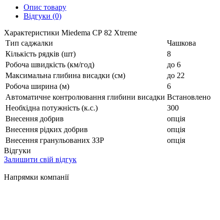
Опис товару
Відгуки (0)
Характеристики Miedema СР 82 Xtreme
Тип саджалки
Чашкова
Кількість рядків (шт)
8
Робоча швидкість (км/год)
до 6
Максимальна глибина висадки (см)
до 22
Робоча ширина (м)
6
Автоматичне контролювання глибини висадки
Встановлено
Необхідна потужність (к.с.)
300
Внесення добрив
опція
Внесення рідких добрив
опція
Внесення гранульованих ЗЗР
опція
Відгуки
Залишити свій відгук
Напрямки компанії