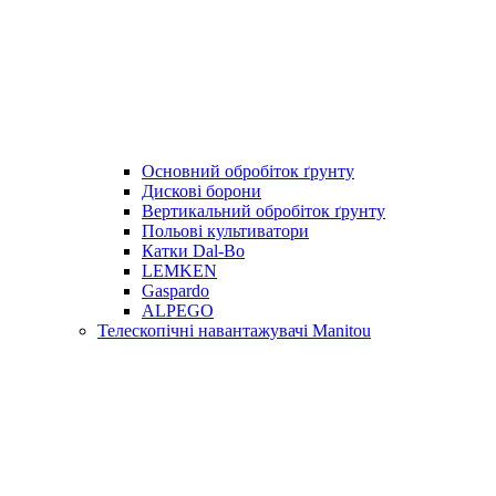
Основний обробіток ґрунту
Дискові борони
Вертикальний обробіток ґрунту
Польові культиватори
Катки Dal-Bo
LEMKEN
Gaspardo
ALPEGO
Телескопічні навантажувачі Manitou