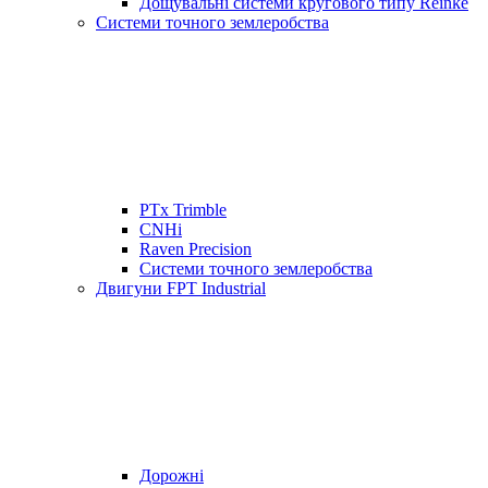
Дощувальні системи кругового типу Reinke
Системи точного землеробства
PTx Trimble
CNHi
Raven Precision
Системи точного землеробства
Двигуни FPT Industrial
Дорожні