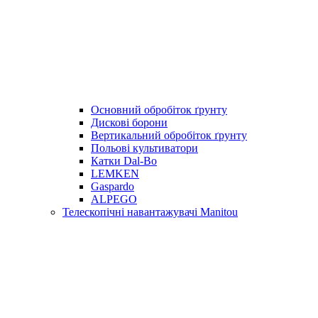
Основний обробіток ґрунту
Дискові борони
Вертикальний обробіток ґрунту
Польові культиватори
Катки Dal-Bo
LEMKEN
Gaspardo
ALPEGO
Телескопічні навантажувачі Manitou