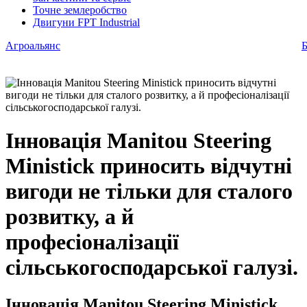
Точне землеробство
Двигуни FPT Industrial
Агроальянс
Б
Інновація Manitou Steering
Ministick приносить відчутні
вигоди не тільки для сталого
розвитку, а й
професіоналізації
сільськогосподарської галузі.
Інновація Manitou Steering Ministick