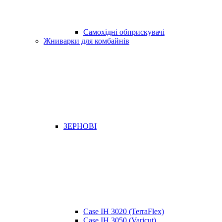
Самохідні обприскувачі
Жниварки для комбайнів
ЗЕРНОВІ
Case IH 3020 (TerraFlex)
Case IH 3050 (Varicut)