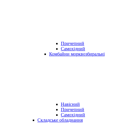
Причепний
Самохідний
Комбайни морквозбиральні
Навісний
Причепний
Самохідний
Складське обладнання