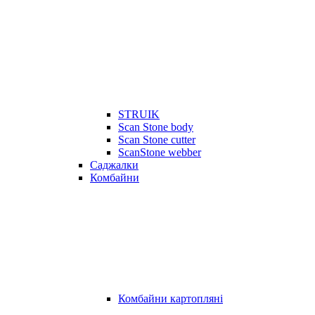
STRUIK
Scan Stone body
Scan Stone cutter
ScanStone webber
Саджалки
Комбайни
Комбайни картопляні