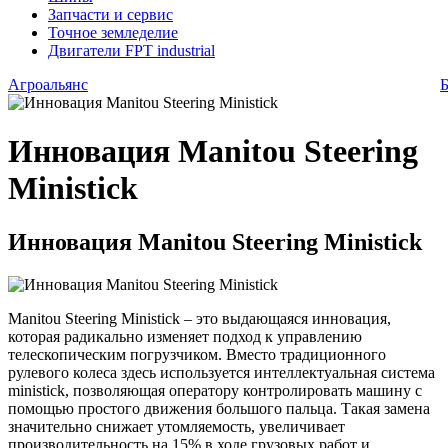
Запчасти и сервис
Точное земледелие
Двигатели FPT industrial
Агроальянс
Б
Инновация Manitou Steering
Ministick
Инновация Manitou Steering Ministick
Manitou Steering Ministick – это выдающаяся инновация,
которая радикально изменяет подход к управлению
телескопическим погрузчиком. Вместо традиционного
рулевого колеса здесь используется интеллектуальная система
ministick, позволяющая оператору контролировать машину с
помощью простого движения большого пальца. Такая замена
значительно снижает утомляемость, увеличивает
производительность на 15% в ходе грузовых работ и