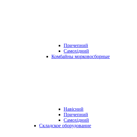
Причепний
Самохідний
Комбайны морковосборные
Навісний
Причепний
Самохідний
Складское оборудование