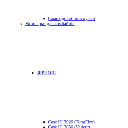
Самохідні обприскувачі
Жниварки для комбайнів
ЗЕРНОВІ
Case IH 3020 (TerraFlex)
Case IH 3050 (Varicut)