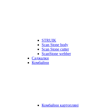
STRUIK
Scan Stone body
Scan Stone cutter
ScanStone webber
Саджалки
Комбайни
Комбайни картопляні