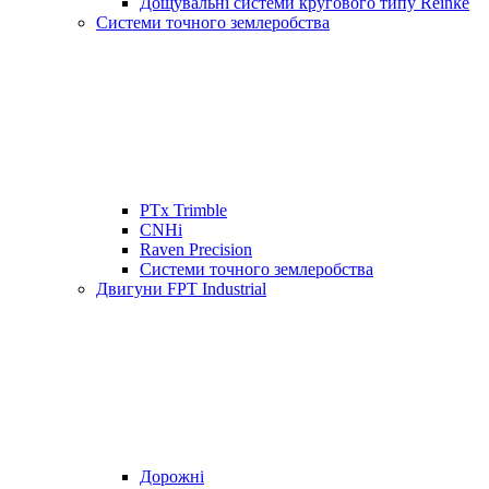
Дощувальні системи кругового типу Reinke
Системи точного землеробства
PTx Trimble
CNHi
Raven Precision
Системи точного землеробства
Двигуни FPT Industrial
Дорожні