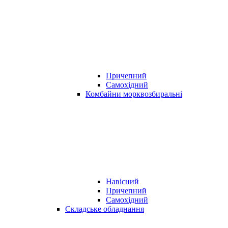
Причепний
Самохідний
Комбайни морквозбиральні
Навісний
Причепний
Самохідний
Складське обладнання