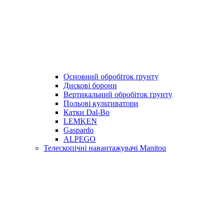
Основний обробіток ґрунту
Дискові борони
Вертикальний обробіток ґрунту
Польові культиватори
Катки Dal-Bo
LEMKEN
Gaspardo
ALPEGO
Телескопічні навантажувачі Manitou