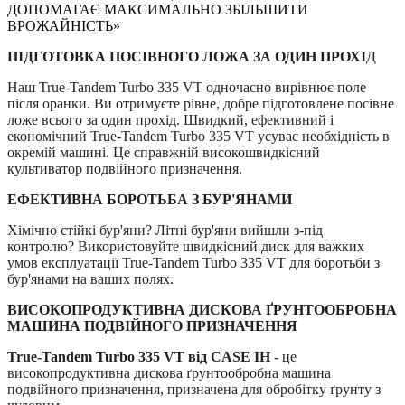
ПІДГОТОВКА ПОСІВНОГО ЛОЖА ЗА ОДИН ПРОХІ
Д
Наш True-Tandem Turbo 335 VT одночасно вирівнює поле
після оранки. Ви отримуєте рівне, добре підготовлене посівне
ложе всього за один прохід. Швидкий, ефективний і
економічний True-Tandem Turbo 335 VT усуває необхідність в
окремій машині. Це справжній високошвидкісний
культиватор подвійного призначення.
ЕФЕКТИВНА БОРОТЬБА З БУР'ЯНАМИ
Хімічно стійкі бур'яни? Літні бур'яни вийшли з-під
контролю? Використовуйте швидкісний диск для важких
умов експлуатації True-Tandem Turbo 335 VT для боротьби з
бур'янами на ваших полях.
ВИСОКОПРОДУКТИВНА ДИСКОВА ҐРУНТООБРОБНА
МАШИНА ПОДВІЙНОГО ПРИЗНАЧЕННЯ
True-Tandem Turbo 335 VT від CASE IH
- це
високопродуктивна дискова ґрунтообробна машина
подвійного призначення, призначена для обробітку ґрунту з