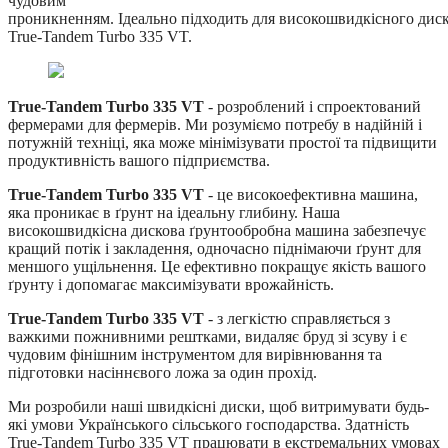
чудовим
проникненням. Ідеально підходить для високошвидкісного дисков
True-Tandem Turbo 335 VT.
True-Tandem Turbo 335 VT
- розроблений і спроектований
фермерами для фермерів. Ми розуміємо потребу в надійній і
потужній техніці, яка може мінімізувати простої та підвищити
продуктивність вашого підприємства.
True-Tandem Turbo 335 VT
- це високоефективна машина,
яка проникає в ґрунт на ідеальну глибину. Наша
високошвидкісна дискова ґрунтообробна машина забезпечує
кращий потік і закладення, одночасно піднімаючи ґрунт для
меншого ущільнення. Це ефективно покращує якість вашого
ґрунту і допомагає максимізувати врожайність.
True-Tandem Turbo 335 VT
- з легкістю справляється з
важкими пожнивними рештками, видаляє бруд зі зсуву і є
чудовим фінішним інструментом для вирівнювання та
підготовки насіннєвого ложа за один прохід.
Ми розробили наші швидкісні диски, щоб витримувати будь-
які умови Українського сільського господарства. Здатність
True-Tandem Turbo 335 VT працювати в екстремальних умовах