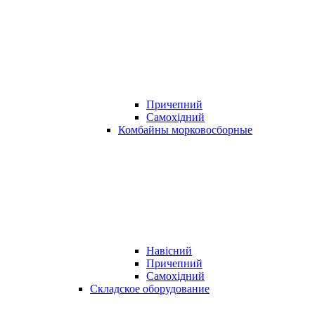
Причепний
Самохідний
Комбайны морковосборные
Навісний
Причепний
Самохідний
Складское оборудование