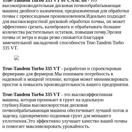
True-Tandem Turbo 335 VT от CASE IH
- это
высокопроизводительная дисковая почвообрабатывающая
машина двойного назначения, предназначенная для обработки
почвы с превосходным проникновением.Идеально подходит
для высокоскоростной дисковой обработки почвы, он может
эффективно срезать, калибровать и обрабатывать большие
количества растительных остатков, повышая почву.Эрозия
почвы от ветра и воды резко снижается благодаря
замечательной закладочной способности True-Tandem Turbo
335 VT.
True-Tandem Turbo 335 VT
- разработан и спроектирован
фермерами для фермеров.Мы понимаем потребность в
надежной и мощной технике, которая может минимизировать
простое и повысить производительность вашего предприятия.
True-Tandem Turbo 335 VT
- это высокоэффективная
машина, которая проникает в грунт на идеальную
глубину.Наша высокоскоростная дисковая
почвообрабатывающая машина обеспечивает лучший поток и
заделку, одновременно поднимая грунт для меньшего
уплотнения.Это эффективно улучшает качество вашей почвы
и помогает максимизировать урожайность.