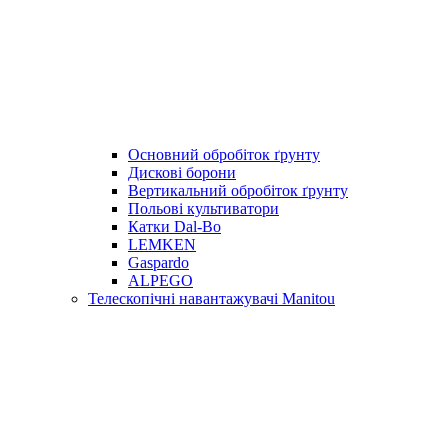
Основний обробіток ґрунту
Дискові борони
Вертикальний обробіток ґрунту
Польові культиватори
Катки Dal-Bo
LEMKEN
Gaspardo
ALPEGO
Телескопічні навантажувачі Manitou