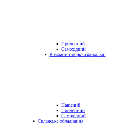
Причепний
Самохідний
Комбайни морквозбиральні
Навісний
Причепний
Самохідний
Складське обладнання