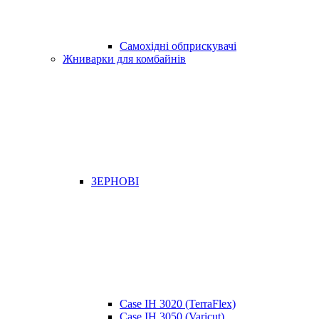
Самохідні обприскувачі
Жниварки для комбайнів
ЗЕРНОВІ
Case IH 3020 (TerraFlex)
Case IH 3050 (Varicut)