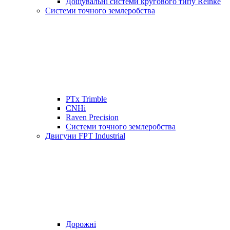
Дощувальні системи кругового типу Reinke
Системи точного землеробства
PTx Trimble
CNHi
Raven Precision
Системи точного землеробства
Двигуни FPT Industrial
Дорожні