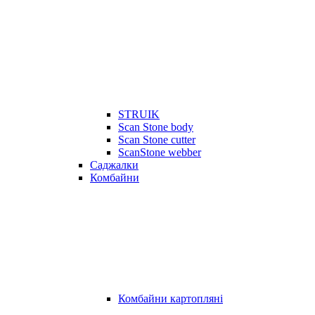
STRUIK
Scan Stone body
Scan Stone cutter
ScanStone webber
Саджалки
Комбайни
Комбайни картопляні