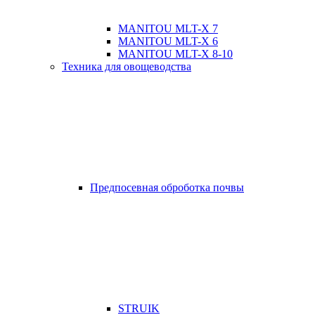
MANITOU MLT-X 7
MANITOU MLT-X 6
MANITOU MLT-X 8-10
Техника для овощеводства
Предпосевная оброботка почвы
STRUIK