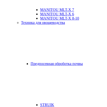
MANITOU MLT-X 7
MANITOU MLT-X 6
MANITOU MLT-X 8-10
Техника для овощеводства
Предпосевная оброботка почвы
STRUIK