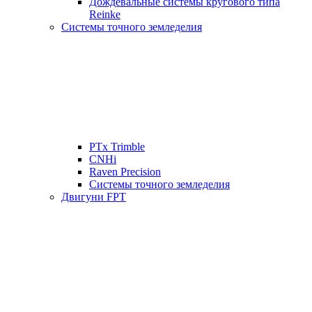
Дождевальные системы кругового типа
Reinke
Системы точного земледелия
PTx Trimble
CNHi
Raven Precision
Системы точного земледелия
Двигуни FPT