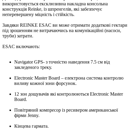
використовується ексклюзивна накладна консольна
конструкція Reinke, із шпренгелів, які забезпечує
неперевершену міцність і стійкість.
Завдяки REINKE ESAC ви може отримати додаткові гектари
під зрошенням не витрачаючись на комунікаційні (насоси,
труби) затрати.
ESAC включають:
Navigator GPS- з точністю наведення 7.5 см від
закледеного треку.
Electronic Master Board – електрона система контролю
виливу кожної зони форсунок.
12 зон дощувачів які контролюються Electronic Master
Board.
Повітряний компресор із ресивером американської
фірми Jenny.
Кінцева гармата.