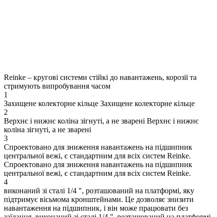
Reinke – кругові системи стійкі до навантажень, корозії та
стримують випробування часом
1
Захищене колекторне кільце
Захищене колекторне кільце
2
Верхнє і нижнє коліна зігнуті, а не зварені
Верхнє і нижнє
коліна зігнуті, а не зварені
3
Спроектовано для зниження навантажень на підшипник
центральної вежі, є стандартним для всіх систем Reinke.
Спроектовано для зниження навантажень на підшипник
центральної вежі, є стандартним для всіх систем Reinke.
4
виконаний зі сталі 1/4 ", розташований на платформі, яку
підтримує вісьмома кронштейнами. Це дозволяє знизити
навантаження на підшипник, і він може працювати без
заїдання.
виконаний зі сталі 1/4 ", розташований на платформі,