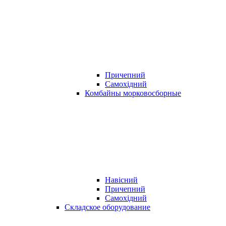
Причепний
Самохідний
Комбайны морковосборные
Навісний
Причепний
Самохідний
Складское оборудование