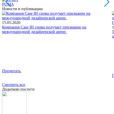
PUMA
Новости и публикации
15.05.2026
О
Компания Case IH снова получает признание на
1
международной дизайнерской арене.
Т
х
Прочитать
Смотреть все
Додаткові послуги