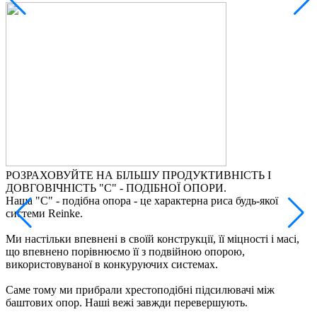
РОЗРАХОВУЙТЕ НА БІЛЬШУ ПРОДУКТИВНІСТЬ І
ДОВГОВІЧНІСТЬ "С" - ПОДІБНОЇ ОПОРИ.
Наша "C" - подібна опора - це характерна риса будь-якої
Н
системи Reinke.
ц
з
Ми настільки впевнені в своїй конструкції, її міцності і масі,
що впевнено порівнюємо її з подвійною опорою,
Ц
використовуваної в конкуруючих системах.
м
н
Саме тому ми прибрали хрестоподібні підсилювачі між
баштових опор. Наші вежі завжди перевершують.
К
н