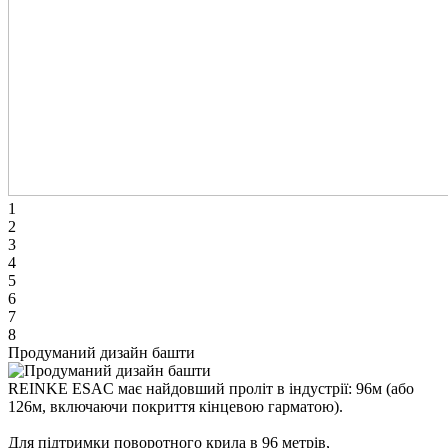
1
2
3
4
5
6
7
8
Продуманий дизайн башти
REINKE ESAC має найдовший проліт в індустрії: 96м (або
126м, включаючи покриття кінцевою гарматою).
Для підтримки поворотного крила в 96 метрів,