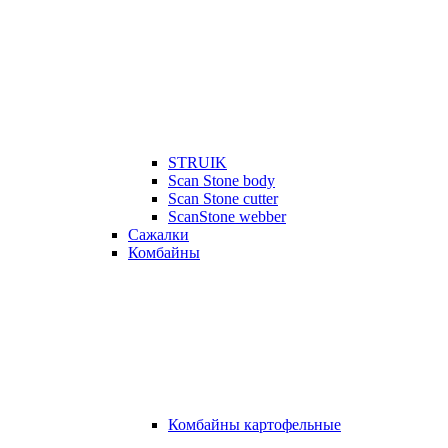
STRUIK
Scan Stone body
Scan Stone cutter
ScanStone webber
Сажалки
Комбайны
Комбайны картофельные