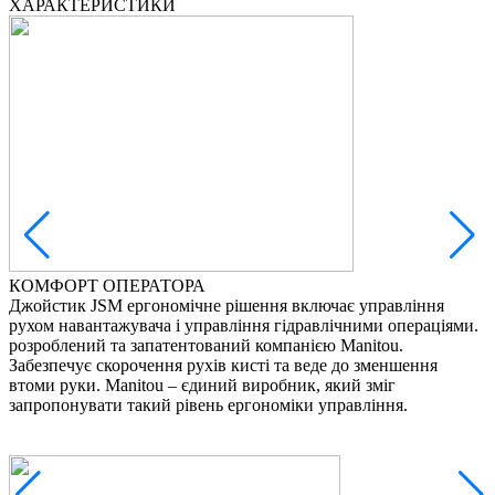
ХАРАКТЕРИСТИКИ
КОМФОРТ ОПЕРАТОРА
Джойстик JSM ергономічне рішення включає управління
З
рухом навантажувача і управління гідравлічними операціями.
в
розроблений та запатентований компанією Manitou.
с
Забезпечує скорочення рухів кисті та веде до зменшення
м
втоми руки. Manitou – єдиний виробник, який зміг
н
запропонувати такий рівень ергономіки управління.