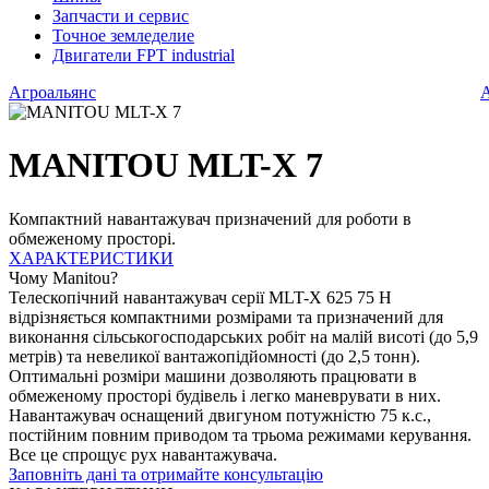
Запчасти и сервис
Точное земледелие
Двигатели FPT industrial
Агроальянс
MANITOU MLT-X 7
Компактний навантажувач призначений для роботи в
обмеженому просторі.
ХАРАКТЕРИСТИКИ
Ф
Чому Manitou?
Телескопічний навантажувач серії MLT-X 625 75 H
відрізняється компактними розмірами та призначений для
виконання сільськогосподарських робіт на малій висоті (до 5,9
метрів) та невеликої вантажопідйомності (до 2,5 тонн).
Оптимальні розміри машини дозволяють працювати в
обмеженому просторі будівель і легко маневрувати в них.
Навантажувач оснащений двигуном потужністю 75 к.с.,
постійним повним приводом та трьома режимами керування.
Все це спрощує рух навантажувача.
Заповніть дані та отримайте консультацію