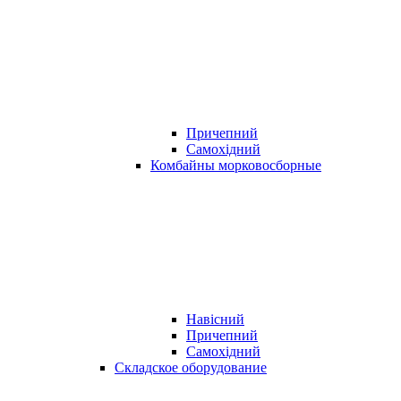
Причепний
Самохідний
Комбайны морковосборные
Навісний
Причепний
Самохідний
Складское оборудование