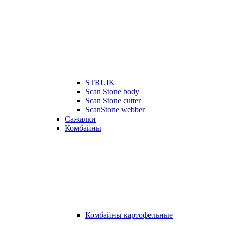
STRUIK
Scan Stone body
Scan Stone cutter
ScanStone webber
Сажалки
Комбайны
Комбайны картофельные