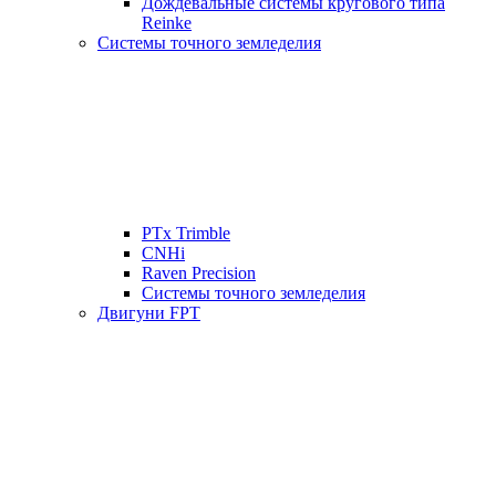
Дождевальные системы кругового типа
Reinke
Системы точного земледелия
PTx Trimble
CNHi
Raven Precision
Системы точного земледелия
Двигуни FPT