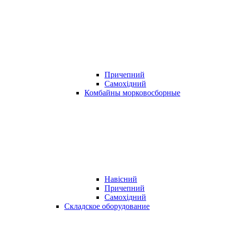
Причепний
Самохідний
Комбайны морковосборные
Навісний
Причепний
Самохідний
Складское оборудование