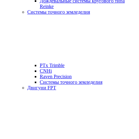
Дождевальные системы кругового типа
Reinke
Системы точного земледелия
PTx Trimble
CNHi
Raven Precision
Системы точного земледелия
Двигуни FPT