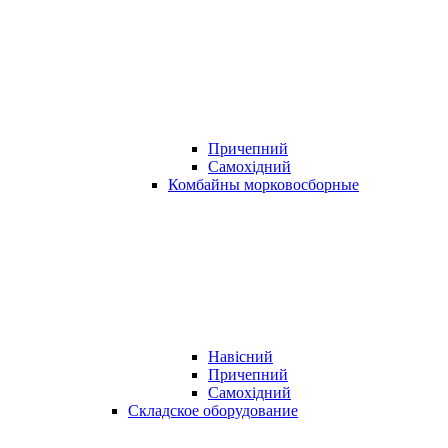
Причепний
Самохідний
Комбайны морковосборные
Навісний
Причепний
Самохідний
Складское оборудование