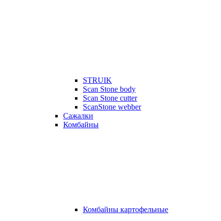
STRUIK
Scan Stone body
Scan Stone cutter
ScanStone webber
Сажалки
Комбайны
Комбайны картофельные