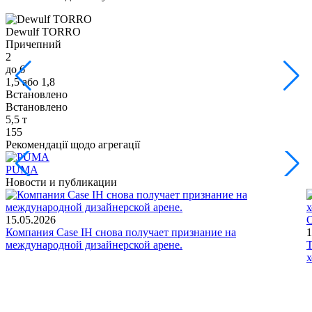
Dewulf TORRO
D
Причепний
2
2
до 6
д
1,5 або 1,8
1
Встановлено
Встановлено
5,5 т
7
155
2
Рекомендації щодо агрегації
PUMA
Новости и публикации
15.05.2026
О
Компания Case IH снова получает признание на
1
международной дизайнерской арене.
Т
х