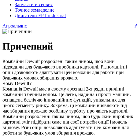
Запчасти и сервис
Точное земледелие
Двигатели FPT industrial
Агроальянс
Причепний
Комбайни Dewulf розроблені таким чином, щоб вони
підходили для будь-якого виробника картоплі. Різноманітні
опції дозволяють адаптувати цей комбайн для работи при
будь-яких умовах збирання врожаю.
Чому Dewulf?
Компанія Dewulf має в своєму арсеналі 2-х рядні причіпні
комбайни з бічним копом. Це легкі, надійна і прості машини,
оснащена безліччю інноваційних функцій, унікальних для
цього сегменту ринку. Зокрема, ці комбайни виявляють під
час збирання врожаю особливу турботу про якість картоплі.
Комбайни розробленні таким чином, щоб будь-який виробник
картоплі зміг підібрати саме під свої потреби опції і модель
вцілому. Різні опції дозволяють адаптувати цей комбайн для
роботи за будь-яких умов збирання врожаю.