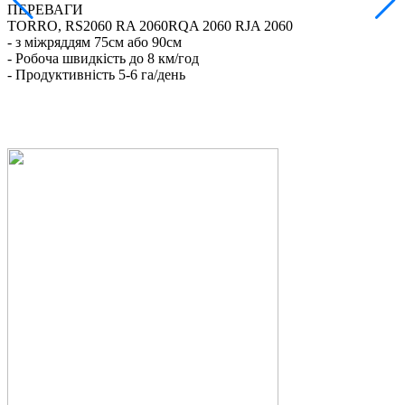
ПЕРЕВАГИ
TORRO, RS2060 RA 2060RQA 2060 RJA 2060
-
- з міжряддям 75см або 90см
-
- Робоча швидкість до 8 км/год
-
- Продуктивність 5-6 га/день
-
-
-
-
-