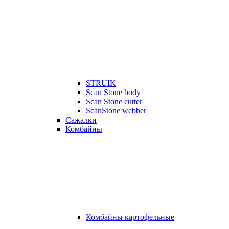
STRUIK
Scan Stone body
Scan Stone cutter
ScanStone webber
Сажалки
Комбайны
Комбайны картофельные