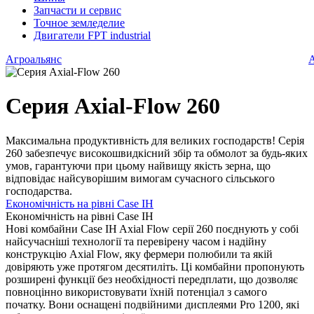
Запчасти и сервис
Точное земледелие
Двигатели FPT industrial
Агроальянс
Серия Axial-Flow 260
Максимальна продуктивність для великих господарств! Серія
260 забезпечує високошвидкісний збір та обмолот за будь-яких
умов, гарантуючи при цьому найвищу якість зерна, що
відповідає найсуворішим вимогам сучасного сільського
господарства.
Економічність на рівні Case IH
Економічність на рівні Case IH
Нові комбайни Case IH Axial Flow серії 260 поєднують у собі
найсучасніші технології та перевірену часом і надійну
конструкцію Axial Flow, яку фермери полюбили та якій
довіряють уже протягом десятиліть. Ці комбайни пропонують
розширені функції без необхідності передплати, що дозволяє
повноцінно використовувати їхній потенціал з самого
початку. Вони оснащені подвійними дисплеями Pro 1200, які