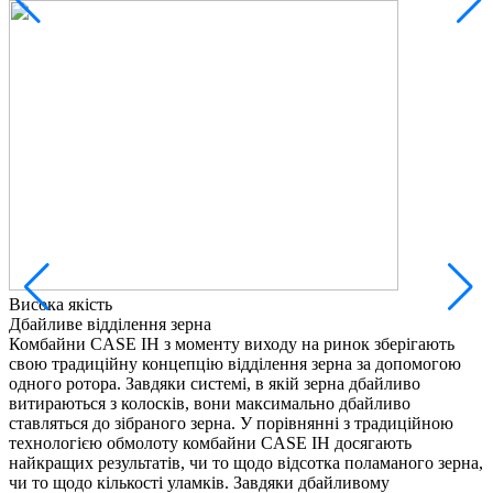
Н
Висока якість
М
Дбайливе відділення зерна
Г
Комбайни CASE IH з моменту виходу на ринок зберігають
д
свою традиційну концепцію відділення зерна за допомогою
е
одного ротора. Завдяки системі, в якій зерна дбайливо
к
витираються з колосків, вони максимально дбайливо
л
ставляться до зібраного зерна. У порівнянні з традиційною
н
технологією обмолоту комбайни CASE IH досягають
п
найкращих результатів, чи то щодо відсотка поламаного зерна,
п
чи то щодо кількості уламків. Завдяки дбайливому
п