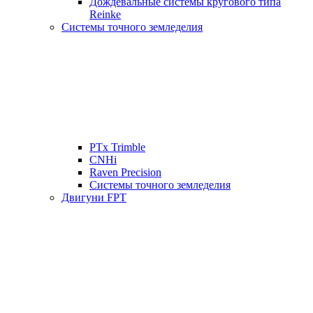
Дождевальные системы кругового типа
Reinke
Системы точного земледелия
PTx Trimble
CNHi
Raven Precision
Системы точного земледелия
Двигуни FPT