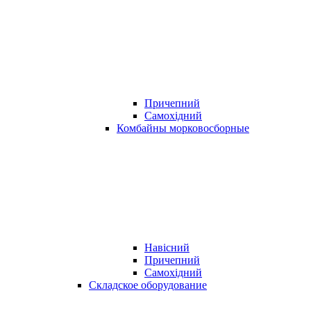
Причепний
Самохідний
Комбайны морковосборные
Навісний
Причепний
Самохідний
Складское оборудование