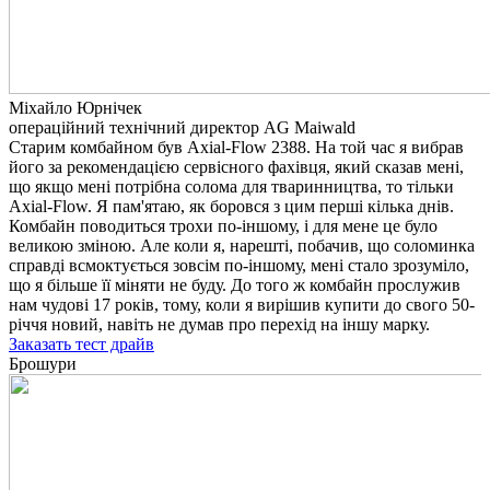
Міхайло Юрнічек
операційний технічний директор AG Maiwald
Старим комбайном був Axial-Flow 2388. На той час я вибрав
його за рекомендацією сервісного фахівця, який сказав мені,
що якщо мені потрібна солома для тваринництва, то тільки
Axial-Flow. Я пам'ятаю, як боровся з цим перші кілька днів.
Комбайн поводиться трохи по-іншому, і для мене це було
великою зміною. Але коли я, нарешті, побачив, що соломинка
справді всмоктується зовсім по-іншому, мені стало зрозуміло,
що я більше її міняти не буду. До того ж комбайн прослужив
нам чудові 17 років, тому, коли я вирішив купити до свого 50-
річчя новий, навіть не думав про перехід на іншу марку.
Заказать тест драйв
Брошури