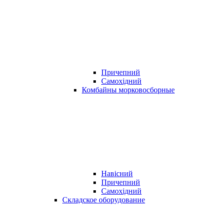
Причепний
Самохідний
Комбайны морковосборные
Навісний
Причепний
Самохідний
Складское оборудование