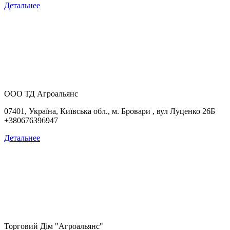
Детальнее
ООО ТД Агроальянс
07401, Україна,
Київська обл., м. Бровари , вул Луценко 26Б
+380676396947
Детальнее
Торговий Дім "Агроальянс"