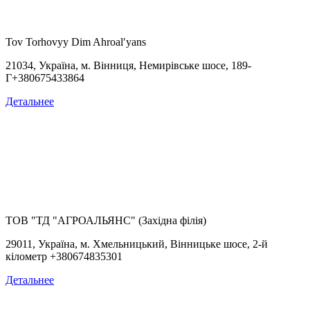
Tov Torhovyy Dim Ahroalʹyans
21034, Україна, м. Вінниця, Немирівське шосе, 189-
Г+380675433864
Детальнее
ТОВ "ТД "АГРОАЛЬЯНС" (Західна філія)
29011, Україна, м. Хмельницький, Вінницьке шосе, 2-й
кілометр +380674835301
Детальнее