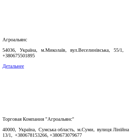
Агроальянс
54036, Україна, м.Миколаїв, вул.Веселинівська, 55/1,
+380675501895
Детальнее
Торговая Компания "Агроальянс"
40000, Україна, Сумська область, м.Суми, вулиця Лінійна
13/1, +
380678153266,
+
380673079677