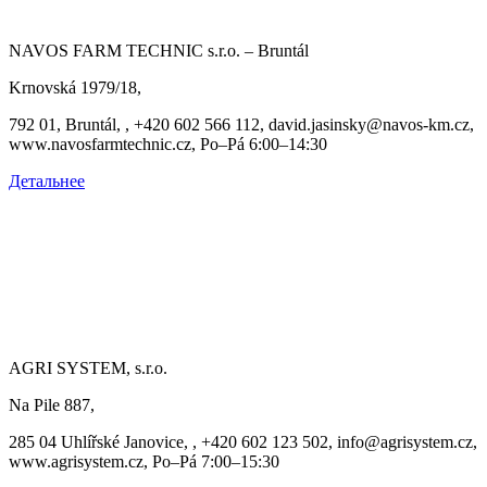
NAVOS FARM TECHNIC s.r.o. – Bruntál
Krnovská 1979/18,
792 01, Bruntál, , +420 602 566 112, david.jasinsky@navos-km.cz,
www.navosfarmtechnic.cz, Po–Pá 6:00–14:30
Детальнее
AGRI SYSTEM, s.r.o.
Na Pile 887,
285 04 Uhlířské Janovice, , +420 602 123 502, info@agrisystem.cz,
www.agrisystem.cz, Po–Pá 7:00–15:30