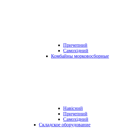
Причепний
Самохідний
Комбайны морковосборные
Навісний
Причепний
Самохідний
Складское оборудование