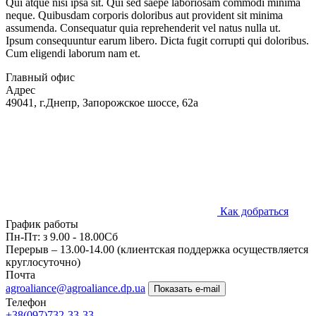
Qui atque nisi ipsa sit. Qui sed saepe laboriosam commodi minima
neque. Quibusdam corporis doloribus aut provident sit minima
assumenda. Consequatur quia reprehenderit vel natus nulla ut.
Ipsum consequuntur earum libero. Dicta fugit corrupti qui doloribus.
Cum eligendi laborum nam et.
Главный офис
Адрес
49041, г.Днепр, Запорожское шоссе, 62а
Как добраться
График работы
Пн-Пт: з 9.00 - 18.00Сб
Перерыв – 13.00-14.00 (клиентская поддержка осуществляется
круглосуточно)
Почта
agroaliance@agroaliance.dp.ua
Показать e-mail
Телефон
+38
(097)
732-33-33