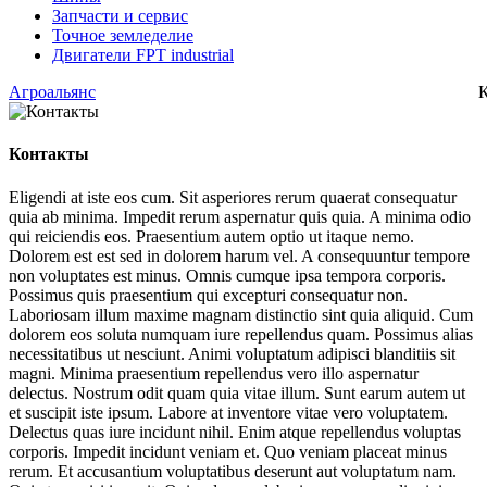
Запчасти и сервис
Точное земледелие
Двигатели FPT industrial
Агроальянс
Контакты
Eligendi at iste eos cum. Sit asperiores rerum quaerat consequatur
quia ab minima. Impedit rerum aspernatur quis quia. A minima odio
qui reiciendis eos. Praesentium autem optio ut itaque nemo.
Dolorem est est sed in dolorem harum vel. A consequuntur tempore
non voluptates est minus. Omnis cumque ipsa tempora corporis.
Possimus quis praesentium qui excepturi consequatur non.
Laboriosam illum maxime magnam distinctio sint quia aliquid. Cum
dolorem eos soluta numquam iure repellendus quam. Possimus alias
necessitatibus ut nesciunt. Animi voluptatum adipisci blanditiis sit
magni. Minima praesentium repellendus vero illo aspernatur
delectus. Nostrum odit quam quia vitae illum. Sunt earum autem ut
et suscipit iste ipsum. Labore at inventore vitae vero voluptatem.
Delectus quas iure incidunt nihil. Enim atque repellendus voluptas
corporis. Impedit incidunt veniam et. Quo veniam placeat minus
rerum. Et accusantium voluptatibus deserunt aut voluptatum nam.