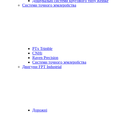
Дощувальні системи кругового типу Reinke
Системи точного землеробства
PTx Trimble
CNHi
Raven Precision
Системи точного землеробства
Двигуни FPT Industrial
Дорожні