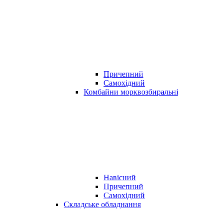
Причепний
Самохідний
Комбайни морквозбиральні
Навісний
Причепний
Самохідний
Складське обладнання