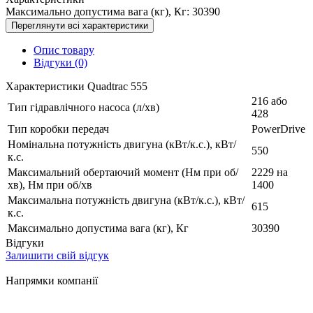
Максимально допустима вага (кг), Кг:
30390
Переглянути всі характеристики
Опис товару
Відгуки (0)
Характеристики Quadtrac 555
216 або
Тип гідравлічного насоса (л/хв)
428
Тип коробки передач
PowerDrive
Номінальна потужність двигуна (кВт/к.с.), кВт/
550
к.с.
Максимальний обертаючий момент (Нм при об/
2229 на
хв), Нм при об/хв
1400
Максимальна потужність двигуна (кВт/к.с.), кВт/
615
к.с.
Максимально допустима вага (кг), Кг
30390
Відгуки
Залишити свій відгук
Напрямки компанії