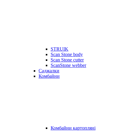
STRUIK
Scan Stone body
Scan Stone cutter
ScanStone webber
Саджалки
Комбайни
Комбайни картопляні