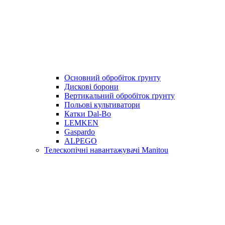
Основний обробіток ґрунту
Дискові борони
Вертикальний обробіток ґрунту
Польові культиватори
Катки Dal-Bo
LEMKEN
Gaspardo
ALPEGO
Телескопічні навантажувачі Manitou