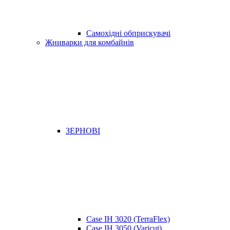
Самохідні обприскувачі
Жниварки для комбайнів
ЗЕРНОВІ
Case IH 3020 (TerraFlex)
Case IH 3050 (Varicut)