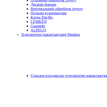
Основний обробіток ґрунту
Дискові борони
Вертикальний обробіток ґрунту
Польові культиватори
Катки Dal-Bo
LEMKEN
Gaspardo
ALPEGO
Телескопічні навантажувачі Manitou
Сільскогосподарські телескопічні навантажува