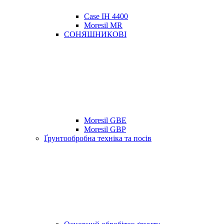
Case IH 4400
Moresil MR
СОНЯШНИКОВІ
Moresil GBE
Moresil GBP
Ґрунтообробна техніка та посів