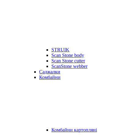
STRUIK
Scan Stone body
Scan Stone cutter
ScanStone webber
Саджалки
Комбайни
Комбайни картопляні