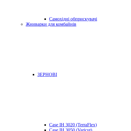
Самохідні обприскувачі
Жниварки для комбайнів
ЗЕРНОВІ
Case IH 3020 (TerraFlex)
Case IH 3050 (Varicut)