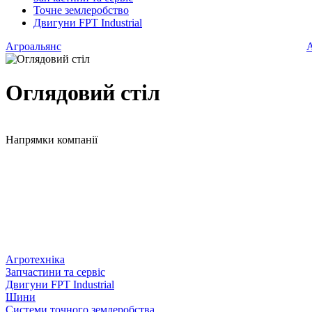
Точне землеробство
Двигуни FPT Industrial
Агроальянс
А
Оглядовий стіл
Напрямки компанії
Агротехніка
Запчастини та сервіс
Двигуни FPT Industrial
Шини
Системи точного землеробства