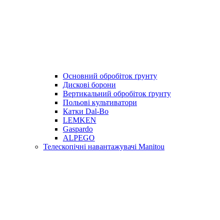
Основний обробіток ґрунту
Дискові борони
Вертикальний обробіток ґрунту
Польові культиватори
Катки Dal-Bo
LEMKEN
Gaspardo
ALPEGO
Телескопічні навантажувачі Manitou