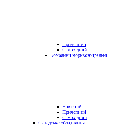
Причепний
Самохідний
Комбайни морквозбиральні
Навісний
Причепний
Самохідний
Складське обладнання