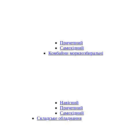
Причепний
Самохідний
Комбайни морквозбиральні
Навісний
Причепний
Самохідний
Складське обладнання