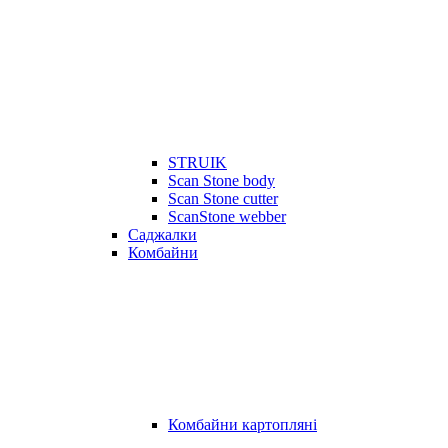
STRUIK
Scan Stone body
Scan Stone cutter
ScanStone webber
Саджалки
Комбайни
Комбайни картопляні