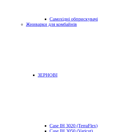
Самохідні обприскувачі
Жниварки для комбайнів
ЗЕРНОВІ
Case IH 3020 (TerraFlex)
Case IH 3050 (Varicut)