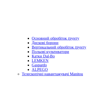
Основний обробіток ґрунту
Дискові борони
Вертикальний обробіток ґрунту
Польові культиватори
Катки Dal-Bo
LEMKEN
Gaspardo
ALPEGO
Телескопічні навантажувачі Manitou