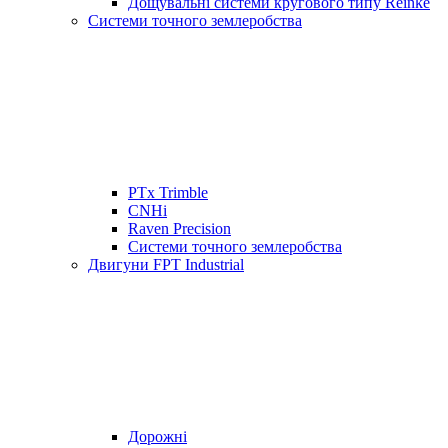
Дощувальні системи кругового типу Reinke
Системи точного землеробства
PTx Trimble
CNHi
Raven Precision
Системи точного землеробства
Двигуни FPT Industrial
Дорожні