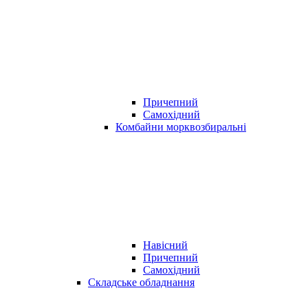
Причепний
Самохідний
Комбайни морквозбиральні
Навісний
Причепний
Самохідний
Складське обладнання