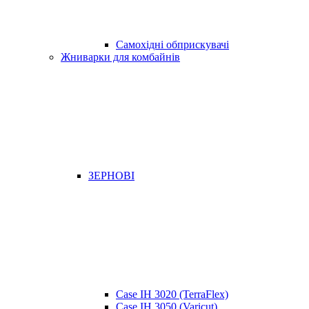
Самохідні обприскувачі
Жниварки для комбайнів
ЗЕРНОВІ
Case IH 3020 (TerraFlex)
Case IH 3050 (Varicut)