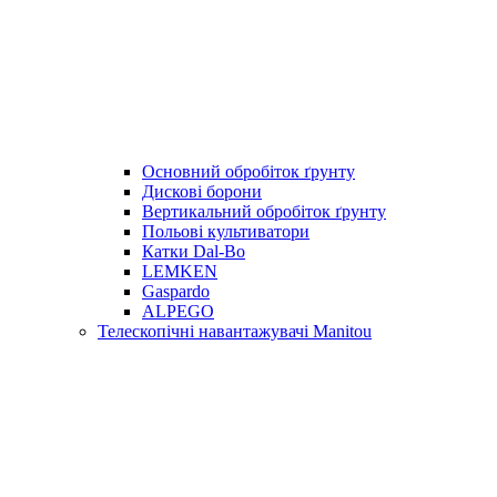
Основний обробіток ґрунту
Дискові борони
Вертикальний обробіток ґрунту
Польові культиватори
Катки Dal-Bo
LEMKEN
Gaspardo
ALPEGO
Телескопічні навантажувачі Manitou