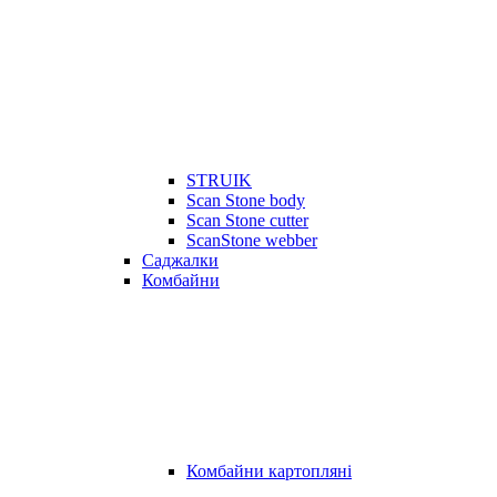
STRUIK
Scan Stone body
Scan Stone cutter
ScanStone webber
Саджалки
Комбайни
Комбайни картопляні