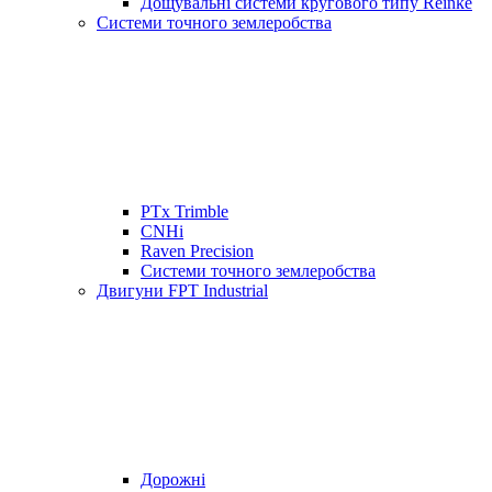
Дощувальні системи кругового типу Reinke
Системи точного землеробства
PTx Trimble
CNHi
Raven Precision
Системи точного землеробства
Двигуни FPT Industrial
Дорожні