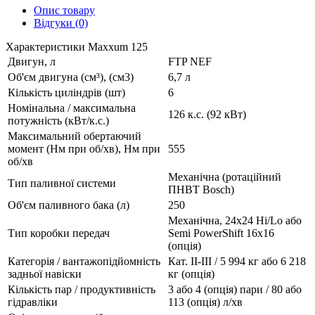
Опис товару
Відгуки (0)
Характеристики Maxxum 125
Двигун, л
FTP NEF
Об'єм двигуна (см³), (см3)
6,7 л
Кількість циліндрів (шт)
6
Номінальна / максимальна
126 к.с. (92 кВт)
потужність (кВт/к.с.)
Максимальний обертаючий
момент (Нм при об/хв), Нм при
555
об/хв
Механічна (ротаційний
Тип паливної системи
ПНВТ Bosch)
Об'єм паливного бака (л)
250
Механічна, 24х24 Hi/Lo або
Тип коробки передач
Semi PowerShift 16x16
(опція)
Категорія / вантажопідйомність
Кат. II-III / 5 994 кг або 6 218
задньої навіски
кг (опція)
Кількість пар / продуктивність
3 або 4 (опція) пари / 80 або
гідравліки
113 (опція) л/хв