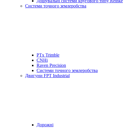
Дощувальні системи кругового типу Reinke
Системи точного землеробства
PTx Trimble
CNHi
Raven Precision
Системи точного землеробства
Двигуни FPT Industrial
Дорожні