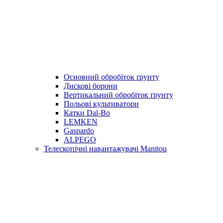
Основний обробіток ґрунту
Дискові борони
Вертикальний обробіток ґрунту
Польові культиватори
Катки Dal-Bo
LEMKEN
Gaspardo
ALPEGO
Телескопічні навантажувачі Manitou