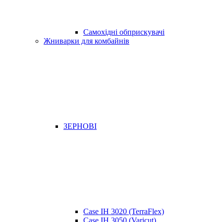
Самохідні обприскувачі
Жниварки для комбайнів
ЗЕРНОВІ
Case IH 3020 (TerraFlex)
Case IH 3050 (Varicut)