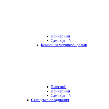
Причепний
Самохідний
Комбайни морквозбиральні
Навісний
Причепний
Самохідний
Складське обладнання