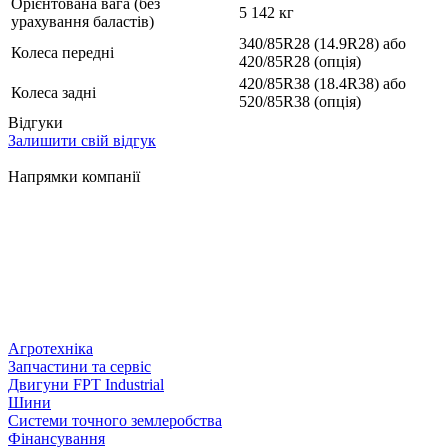
Орієнтована вага (без
5 142 кг
урахування баластів)
340/85R28 (14.9R28) або
Колеса передні
420/85R28 (опція)
420/85R38 (18.4R38) або
Колеса задні
520/85R38 (опція)
Відгуки
Залишити свій відгук
Напрямки компанії
Агротехніка
Запчастини та сервіс
Двигуни FPT Industrial
Шини
Системи точного землеробства
Фінансування