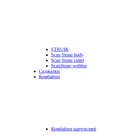
STRUIK
Scan Stone body
Scan Stone cutter
ScanStone webber
Саджалки
Комбайни
Комбайни картопляні