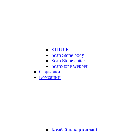
STRUIK
Scan Stone body
Scan Stone cutter
ScanStone webber
Саджалки
Комбайни
Комбайни картопляні