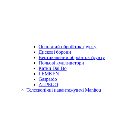
Основний обробіток ґрунту
Дискові борони
Вертикальний обробіток ґрунту
Польові культиватори
Катки Dal-Bo
LEMKEN
Gaspardo
ALPEGO
Телескопічні навантажувачі Manitou