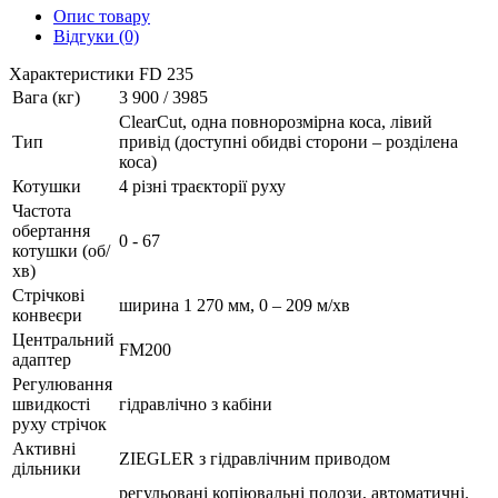
Опис товару
Відгуки (0)
Характеристики FD 235
Вага (кг)
3 900 / 3985
ClearCut, одна повнорозмірна коса, лівий
Тип
привід (доступні обидві сторони – розділена
коса)
Котушки
4 різні траєкторії руху
Частота
обертання
0 - 67
котушки (об/
хв)
Стрічкові
ширина 1 270 мм, 0 – 209 м/хв
конвеєри
Центральний
FM200
адаптер
Регулювання
швидкості
гідравлічно з кабіни
руху стрічок
Активні
ZIEGLER з гідравлічним приводом
дільники
регульовані копіювальні полози, автоматичні.