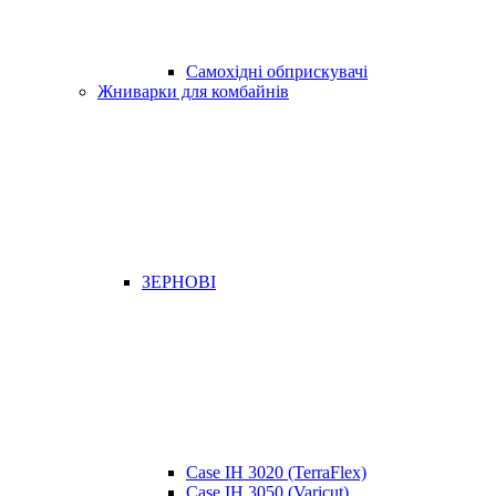
Самохідні обприскувачі
Жниварки для комбайнів
ЗЕРНОВІ
Case IH 3020 (TerraFlex)
Case IH 3050 (Varicut)