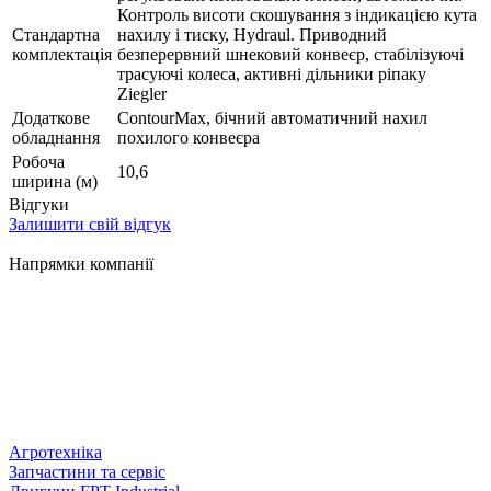
Контроль висоти скошування з індикацією кута
Стандартна
нахилу і тиску, Hydraul. Приводний
комплектація
безперервний шнековий конвеєр, стабілізуючі
трасуючі колеса, активні дільники ріпаку
Ziegler
Додаткове
ContourMax, бічний автоматичний нахил
обладнання
похилого конвеєра
Робоча
10,6
ширина (м)
Відгуки
Залишити свій відгук
Напрямки компанії
Агротехніка
Запчастини та сервіс