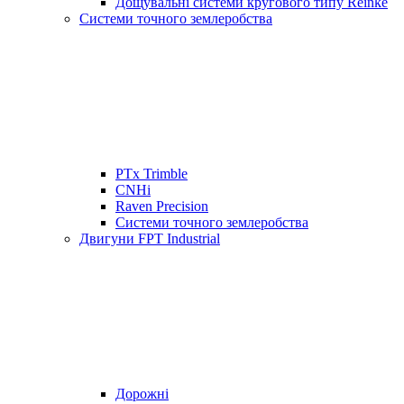
Дощувальні системи кругового типу Reinke
Системи точного землеробства
PTx Trimble
CNHi
Raven Precision
Системи точного землеробства
Двигуни FPT Industrial
Дорожні