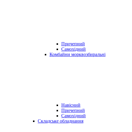
Причепний
Самохідний
Комбайни морквозбиральні
Навісний
Причепний
Самохідний
Складське обладнання