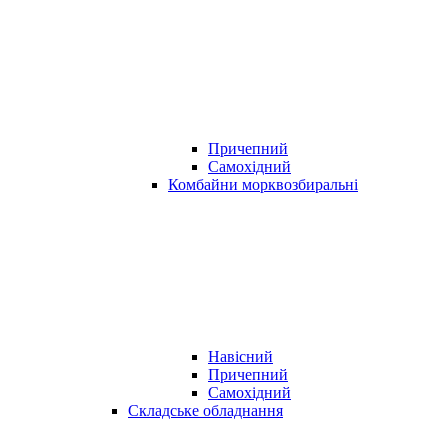
Причепний
Самохідний
Комбайни морквозбиральні
Навісний
Причепний
Самохідний
Складське обладнання