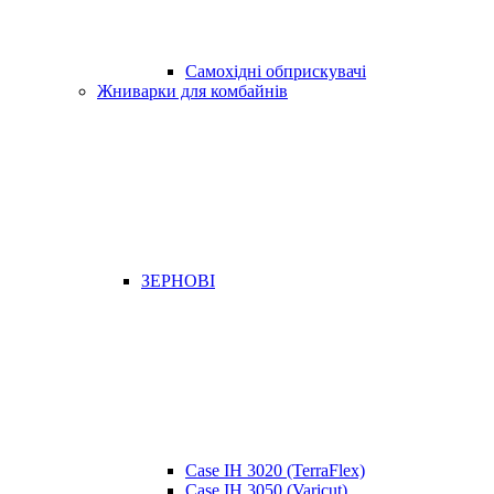
Самохідні обприскувачі
Жниварки для комбайнів
ЗЕРНОВІ
Case IH 3020 (TerraFlex)
Case IH 3050 (Varicut)