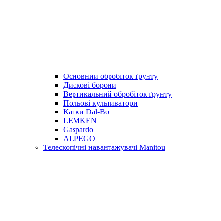
Основний обробіток ґрунту
Дискові борони
Вертикальний обробіток ґрунту
Польові культиватори
Катки Dal-Bo
LEMKEN
Gaspardo
ALPEGO
Телескопічні навантажувачі Manitou