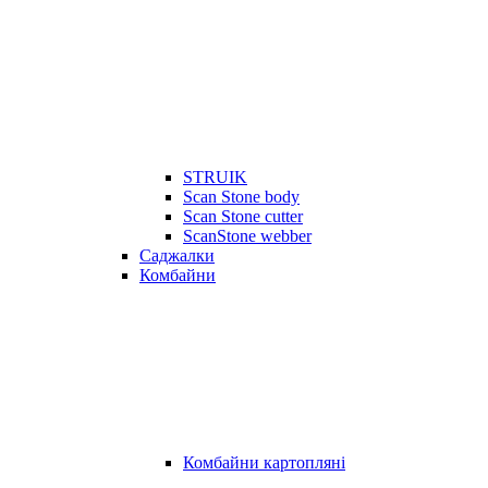
STRUIK
Scan Stone body
Scan Stone cutter
ScanStone webber
Саджалки
Комбайни
Комбайни картопляні