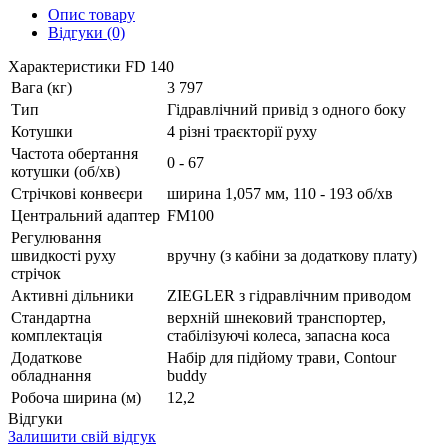
Опис товару
Відгуки (0)
Характеристики FD 140
Вага (кг)
3 797
Тип
Гідравлічний привід з одного боку
Котушки
4 різні траєкторії руху
Частота обертання
0 - 67
котушки (об/хв)
Стрічкові конвеєри
ширина 1,057 мм, 110 - 193 об/хв
Центральний адаптер
FM100
Регулювання
швидкості руху
вручну (з кабіни за додаткову плату)
стрічок
Активні дільники
ZIEGLER з гідравлічним приводом
Стандартна
верхній шнековий транспортер,
комплектація
стабілізуючі колеса, запасна коса
Додаткове
Набір для підйому трави, Contour
обладнання
buddy
Робоча ширина (м)
12,2
Відгуки
Залишити свій відгук