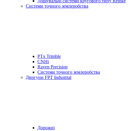
Дощувальні системи кругового типу Reinke
Системи точного землеробства
PTx Trimble
CNHi
Raven Precision
Системи точного землеробства
Двигуни FPT Industrial
Дорожні