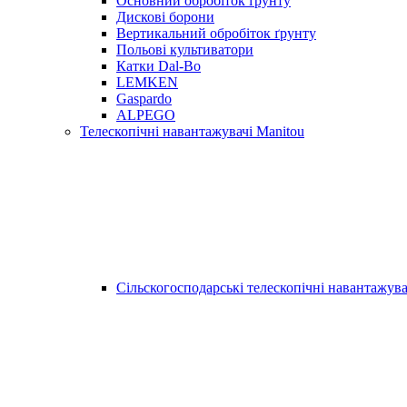
Основний обробіток ґрунту
Дискові борони
Вертикальний обробіток ґрунту
Польові культиватори
Катки Dal-Bo
LEMKEN
Gaspardo
ALPEGO
Телескопічні навантажувачі Manitou
Сільскогосподарські телескопічні навантажува