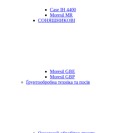
Case IH 4400
Moresil MR
СОНЯШНИКОВІ
Moresil GBE
Moresil GBP
Ґрунтообробна техніка та посів